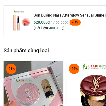
Son Dưỡng Nars Afterglow Sensual Shine 
620.000₫
1.100.000₫
-44%
(Tiết kiệm:
480.000₫
)
Sản phẩm cùng loại
-21%
-26%