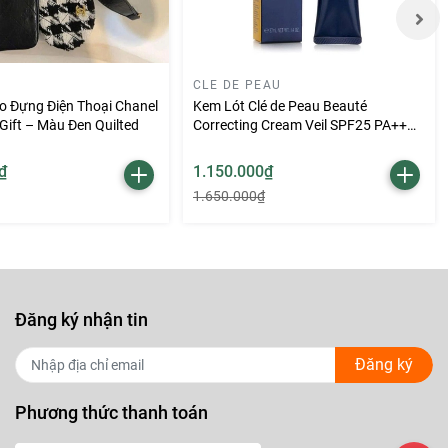
CLE DE PEAU
o Đựng Điện Thoại Chanel
Kem Lót Clé de Peau Beauté
Gift – Màu Đen Quilted
Correcting Cream Veil SPF25 PA++
37ml
 1994.
₫
1.150.000₫
ARS cũng
1.650.000₫
nổi bộ sưu
ine
Đăng ký nhận tin
Đăng ký
 áp và nhẹ
Phương thức thanh toán
hất nữ