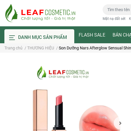
Mặt nạ đất sét
K
FLASH SALE
BÁN CH
DANH MỤC SẢN PHẨM
Trang chủ
/
THƯƠNG HIỆU
/
Son Dưỡng Nars Afterglow Sensual Shin