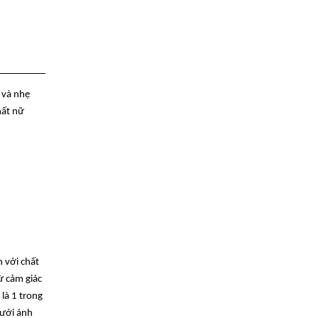
 và nhẹ
hất nữ
 với chất
ừ cảm giác
là 1 trong
dưới ánh