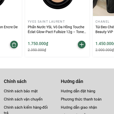
YVES SAINT LAURENT
CHANEL
on Encre De
Phấn Nước YSL Vỏ Da Hồng Touche
Túi Đeo Ché
Éclat Glow-Pact Fullsize 12g – Tone
Beauty VIP 
B10
tất cả đã khiến ông tạo ra thương hiệu NARS mang tính biểu tượng vào năm
1.750.000₫
1.450.000
ầu tiên của NARS đã thành công ngay khi ra mắt. Câu chuyện làm đẹp của N
2.350.000₫
2.000.000₫
; sự thể hiện bản thân và tính nghệ thuật vô hạn. Chính vì thế mà cứ tiếp 
ong số những cái tên nổi bật có tên
Son dưỡng Nars Afterglow Sensual Sh
Chính sách
Hướng dẫn
ipstick
Chính sách bảo mật
Hướng dẫn đặt hàng
Chính sách vận chuyển
Phương thức thanh toán
 Nars 209
với ánh hồng san hô đầy tinh tế mang đến cho nàng vẻ ngoài ấm
ra ánh sáng lấp lánh; làm nối bật đôi môi và tạo nên vẻ đẹp tinh tế, đậm c
Chính sách kiểm hàng-đổi
Hướng dẫn giao nhận
trả