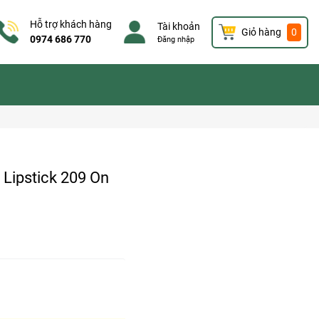
Hỗ trợ khách hàng
Tài khoản
Giỏ hàng
0
0974 686 770
Đăng nhập
Lipstick 209 On