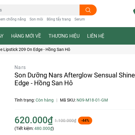
em chống nắng
Son môi
Bông tẩy trang
Serum
ẠY
HÀNG MỚI VỀ
THƯƠNG HIỆU
LIÊN HỆ
e Lipstick 209 On Edge - Hồng San Hô
Nars
Son Dưỡng Nars Afterglow Sensual Shine 
Edge - Hồng San Hô
Tình trạng:
Còn hàng
|
Mã SKU:
N09-M18-01-GM
620.000₫
1.100.000₫
-44%
(Tiết kiệm:
480.000₫
)