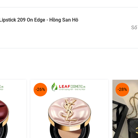
Lipstick 209 On Edge - Hồng San Hô
Số
-26%
-28%