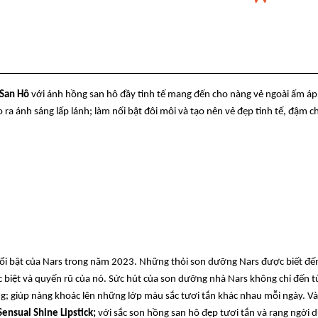
 San Hô
với ánh hồng san hô đầy tinh tế mang đến cho nàng vẻ ngoài ấm áp
ra ánh sáng lấp lánh; làm nối bật đôi môi và tạo nên vẻ đẹp tinh tế, đậm c
nổi bật của Nars trong năm 2023. Những thỏi son dưỡng Nars được biết đến
biệt và quyến rũ của nó. Sức hút của son dưỡng nhà Nars không chỉ đến t
; giúp nàng khoác lên những lớp màu sắc tươi tắn khác nhau mỗi ngày. Và 
nsual Shine Lipstick;
với sắc son hồng san hô đẹp tươi tắn và rạng ngời 