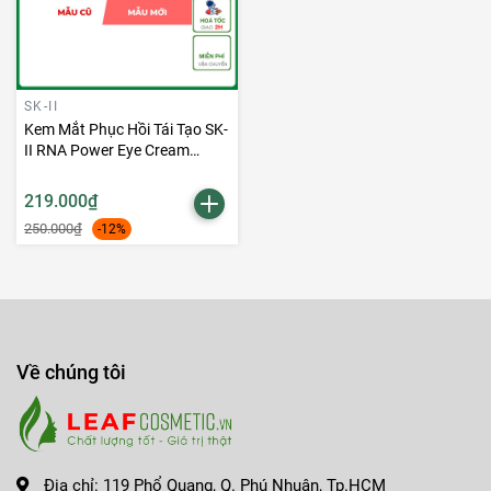
SK-II
Kem Mắt Phục Hồi Tái Tạo SK-
II RNA Power Eye Cream
Radial New Age 2.5g
219.000₫
250.000₫
-12%
Về chúng tôi
Địa chỉ:
119 Phổ Quang, Q. Phú Nhuận, Tp.HCM