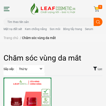
0
Mặt nạ đất sét
Kem chống nắng
Son môi
Bông tẩy trang
Serum
Trang chủ
/
Chăm sóc vùng da mắt
Chăm sóc vùng da mắt
Sắp xếp:
Thứ tự
Lọc