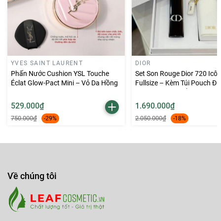
YVES SAINT LAURENT
DIOR
Phấn Nước Cushion YSL Touche
Set Son Rouge Dior 720 Icô
Éclat Glow-Pact Mini – Vỏ Da Hồng
Fullsize – Kèm Túi Pouch Đ
Key Ring Màu Trắng
529.000₫
1.690.000₫
750.000₫
2.050.000₫
-29%
-18%
Về chúng tôi
✨
Hiệu ứng:
Lì mịn sang trọng, bền màu đến 12 giờ, giúp
đôi môi giữ trọn vẻ quyến rũ trong suốt ngày dài.