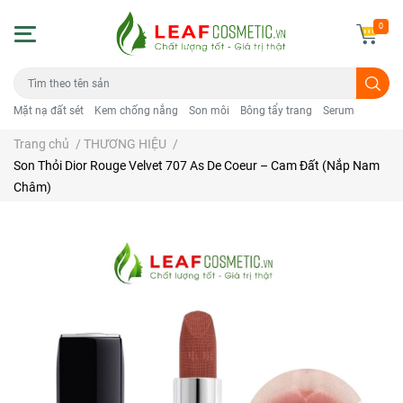
0
Mặt nạ đất sét
Kem chống nắng
Son môi
Bông tẩy trang
Serum
Trang chủ
/
THƯƠNG HIỆU
/
Son Thỏi Dior Rouge Velvet 707 As De Coeur – Cam Đất (Nắp Nam
Châm)