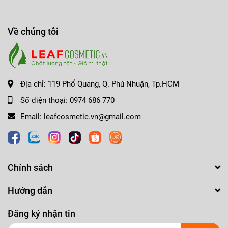
cuốn hút. Một thỏi son Dior chính hãng thể hiện chuẩn
phong cách quý phái và đẳng cấp riêng 💄✨.
Về chúng tôi
CHÚNG TÔI CAM KẾT HÀNG CHÍNH HÃNG
-------------------------------------------------------------------
𝗟𝗘𝗔𝗙 𝗖𝗢𝗦𝗠𝗘𝗧𝗜𝗖
Địa chỉ:
119 Phổ Quang, Q. Phú Nhuận, Tp.HCM
Số điện thoại:
0974 686 770
CHẤT LƯỢNG TỐT - GIÁ TRỊ THẬT !!!
Email:
leafcosmetic.vn@gmail.com
☎️ Hotline: 0974.686.770 (Ms Nhung)
🏩 Địa chỉ: Phổ Quang, Q.Phú Nhuận, Tp.HCM
Chính sách
🎁 Fanpage: Leaf Cosmetic - THẾ GIỚI MỸ PHẨM CHÍNH
HÃNG
Hướng dẫn
Thanh toán ví điện tử MOMO, thẻ Napas, VISA/Master
Đăng ký nhận tin
Card/JCB Online