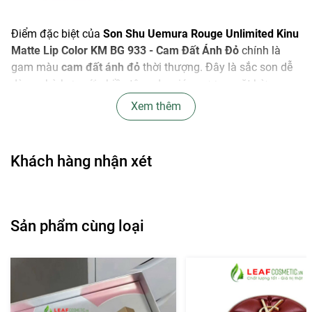
Điểm đặc biệt của
Son Shu Uemura Rouge Unlimited Kinu
Matte Lip Color KM BG 933 - Cam Đất Ánh Đỏ
chính là
gam màu
cam đất ánh đỏ
thời thượng. Đây là sắc son dễ
dàng phù hợp với nhiều tông da, giúp gương mặt bừng
sáng, vừa thanh lịch khi đi làm, vừa cá tính khi dạo phố.
Xem thêm
Màu son không kén phong cách, thích hợp cho cả trang
điểm tự nhiên lẫn make-up đậm.
Khách hàng nhận xét
Sản phẩm cùng loại