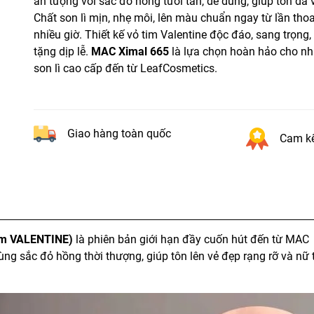
ấn tượng với sắc đỏ hồng tươi tắn, dễ dùng, giúp tôn d
Chất son lì mịn, nhẹ môi, lên màu chuẩn ngay từ lần tho
nhiều giờ. Thiết kế vỏ tim Valentine độc đáo, sang trọng
tặng dịp lễ.
MAC Ximal 665
là lựa chọn hoàn hảo cho nh
son lì cao cấp đến từ LeafCosmetics.
Giao hàng toàn quốc
Cam kế
im VALENTINE)
là phiên bản giới hạn đầy cuốn hút đến từ MAC
ùng sắc đỏ hồng thời thượng, giúp tôn lên vẻ đẹp rạng rỡ và nữ 