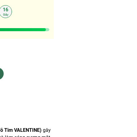
16
Giây
Vỏ Tim VALENTINE)
gây