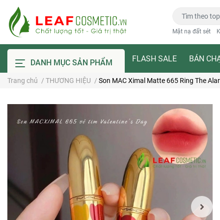
Mặt nạ đất sét
K
FLASH SALE
BÁN CH
DANH MỤC SẢN PHẨM
Trang chủ
/
THƯƠNG HIỆU
/
Son MAC Ximal Matte 665 Ring The Alar