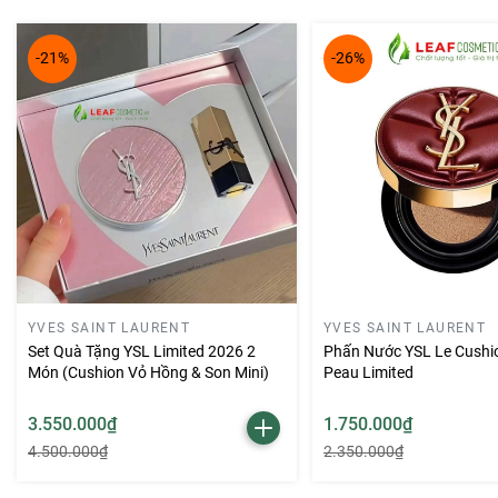
💄
Sắc đỏ hồng trendy – Tôn da, dễ dùng
Gam màu đỏ hồng của Ring The Alarm là sự pha trộn hoàn h
quá trầm, phù hợp với nhiều tone da, đặc biệt giúp gương mặt
-21%
-26%
✨
Chất son lì mịn – Chuẩn xu hướng hiện đại
Son sở hữu chất lì mịn như nhung, khi lên môi cho cảm giác n
bám màu tốt trong nhiều giờ liền, hạn chế trôi khi ăn uống nh
YVES SAINT LAURENT
YVES SAINT LAURENT
Set Quà Tặng YSL Limited 2026 2
Phấn Nước YSL Le Cushi
Món (Cushion Vỏ Hồng & Son Mini)
Peau Limited
3.550.000₫
1.750.000₫
4.500.000₫
2.350.000₫