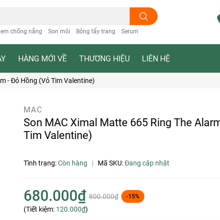
em chống nắng
Son môi
Bông tẩy trang
Serum
ẠY
HÀNG MỚI VỀ
THƯƠNG HIỆU
LIÊN HỆ
m - Đỏ Hồng (Vỏ Tim Valentine)
MAC
Son MAC Ximal Matte 665 Ring The Alarm
Tim Valentine)
Tình trạng:
Còn hàng
|
Mã SKU:
Đang cập nhật
680.000₫
800.000₫
-15%
(Tiết kiệm:
120.000₫
)