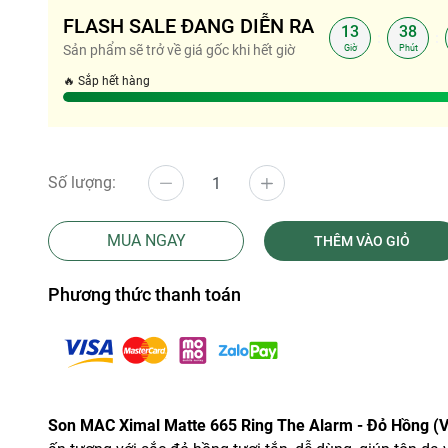
FLASH SALE ĐANG DIỄN RA
13
38
:
:
Sản phẩm sẽ trở về giá gốc khi hết giờ
Giờ
Phút
🔥 Sắp hết hàng
Số lượng:
MUA NGAY
THÊM VÀO GIỎ
Phương thức thanh toán
Son MAC Ximal Matte 665 Ring The Alarm - Đỏ Hồng (