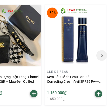
ũng không
-30%
 giúp son
CLE DE PEAU
o Đựng Điện Thoại Chanel
Kem Lót Clé de Peau Beauté
Gift – Màu Đen Quilted
Correcting Cream Veil SPF25 PA++
37ml
₫
1.150.000₫
1.650.000₫