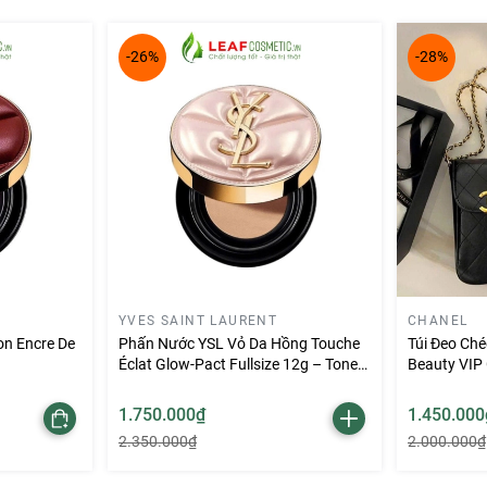
ảo giữa nét ngọt ngào và quyến rũ. Màu son không quá chói c
 trở nên tươi tắn, nổi bật ngay cả khi makeup nhẹ nhàng.
-26%
-28%
hẹ tênh, không gây bết dính hay lộ vân môi. Công thức cải tiến
ẹ.
YVES SAINT LAURENT
CHANEL
on Encre De
Phấn Nước YSL Vỏ Da Hồng Touche
Túi Đeo Ché
Éclat Glow-Pact Fullsize 12g – Tone
Beauty VIP 
B10
1.750.000₫
1.450.000
2.350.000₫
2.000.000₫