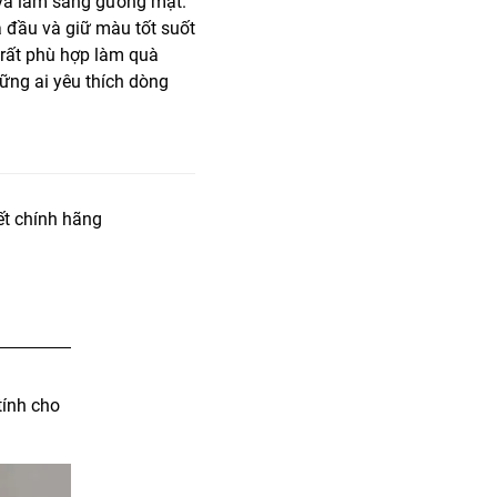
a và làm sáng gương mặt.
a đầu và giữ màu tốt suốt
, rất phù hợp làm quà
ững ai yêu thích dòng
t chính hãng
tính cho