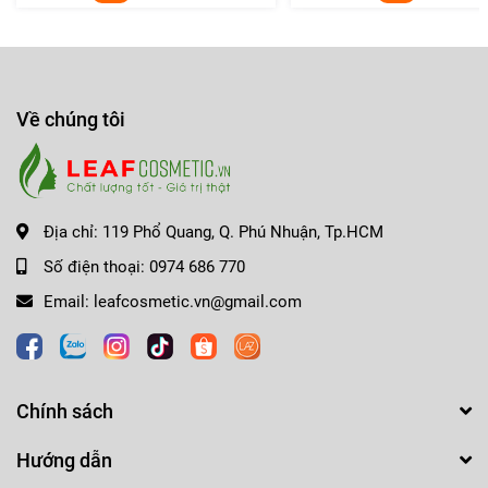
✔️ Dễ kết hợp với phong cách trang điểm tự nhiên
hoặc thanh lịch.
✔️ Tạo cảm giác nhẹ nhàng, nữ tính nhưng vẫn có
chiều sâu.
Về chúng tôi
✔️ Phù hợp với undertone trung tính và undertone
ấm.
Địa chỉ:
119 Phổ Quang, Q. Phú Nhuận, Tp.HCM
Số điện thoại:
0974 686 770
Sắc son này thích hợp cho môi trường công sở, những
buổi gặp gỡ thường ngày hoặc các dịp cần phong cách
Email:
leafcosmetic.vn@gmail.com
trang điểm tinh tế.
💖 Chất son và hiệu ứng trên môi
Chính sách
💖 Sản phẩm sở hữu chất
son lì
, mang lại lớp màu
mịn màng và cảm giác thoải mái trên môi.
Hướng dẫn
✨ Kết cấu mỏng nhẹ, dễ tán đều.