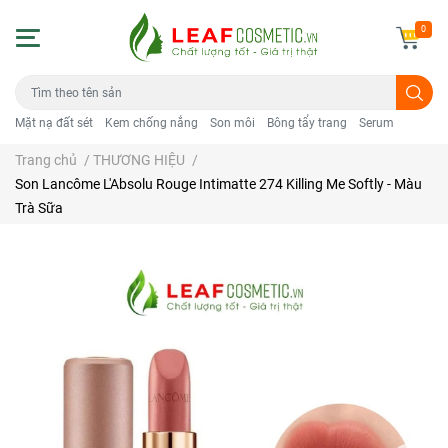
0
Mặt nạ đất sét
Kem chống nắng
Son môi
Bông tẩy trang
Serum
Trang chủ
/
THƯƠNG HIỆU
/
Son Lancôme L'Absolu Rouge Intimatte 274 Killing Me Softly - Màu
Trà Sữa