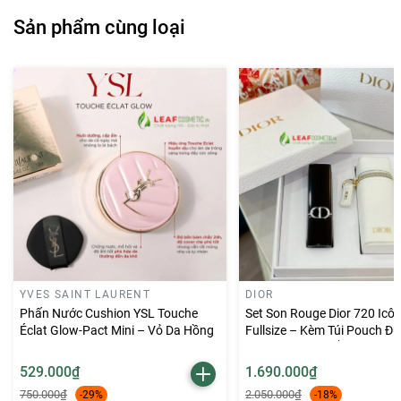
✨ Dòng L'Absolu Rouge Intimatte sở hữu thiết kế hình
Sản phẩm cùng loại
trụ thanh lịch với tông màu đen phối vàng ánh kim
đặc trưng của Lancôme. Chi tiết logo hoa hồng biểu
tượng được hoàn thiện tinh xảo, tạo nên vẻ ngoài
sang trọng và đẳng cấp.
Cơ chế đóng mở tiện lợi cùng cảm giác cầm chắc tay
giúp thỏi son trở thành một phụ kiện làm đẹp tinh tế,
thích hợp để mang theo mỗi ngày hoặc làm quà tặng
dành cho người thân yêu.
💄 Màu son 274 Killing Me Softly
– Màu Trà Sữa
YVES SAINT LAURENT
DIOR
🤎
274 Killing Me Softly – Màu Trà Sữa
là sự pha
Phấn Nước Cushion YSL Touche
Set Son Rouge Dior 720 Icô
trộn hài hòa giữa sắc nâu be và chút hồng nhẹ, mang
Éclat Glow-Pact Mini – Vỏ Da Hồng
Fullsize – Kèm Túi Pouch Đ
đến vẻ đẹp dịu dàng và hiện đại.
Key Ring Màu Trắng
529.000₫
1.690.000₫
✔️ Phù hợp với nhiều tông da châu Á.
750.000₫
2.050.000₫
-29%
-18%