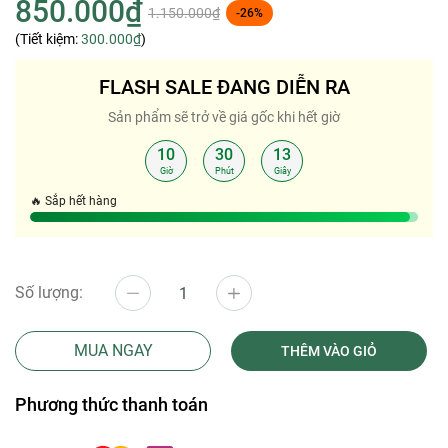
850.000₫
1.150.000₫
-26%
(Tiết kiệm:
300.000₫
)
FLASH SALE ĐANG DIỄN RA
Sản phẩm sẽ trở về giá gốc khi hết giờ
10
30
13
:
:
Giờ
Phút
Giây
🔥 Sắp hết hàng
Số lượng:
MUA NGAY
THÊM VÀO GIỎ
Phương thức thanh toán