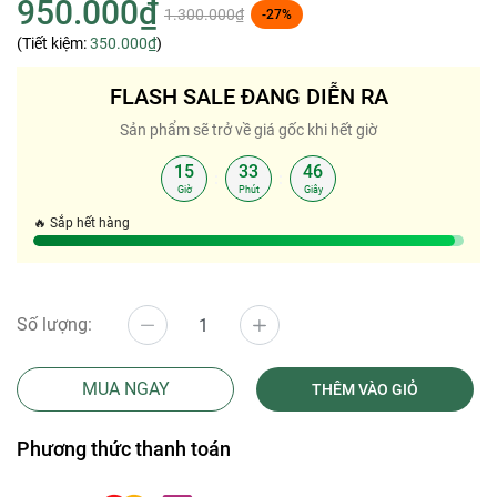
950.000₫
1.300.000₫
-27%
(Tiết kiệm:
350.000₫
)
FLASH SALE ĐANG DIỄN RA
Sản phẩm sẽ trở về giá gốc khi hết giờ
15
33
45
:
:
Giờ
Phút
Giây
🔥 Sắp hết hàng
Số lượng:
MUA NGAY
THÊM VÀO GIỎ
Phương thức thanh toán