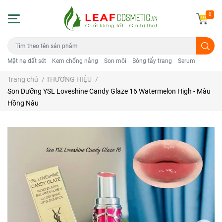
0
Mặt nạ đất sét
Kem chống nắng
Son môi
Bông tẩy trang
Serum
Trang chủ
/
THƯƠNG HIỆU
/
Son Dưỡng YSL Loveshine Candy Glaze 16 Watermelon High - Màu
Hồng Nâu