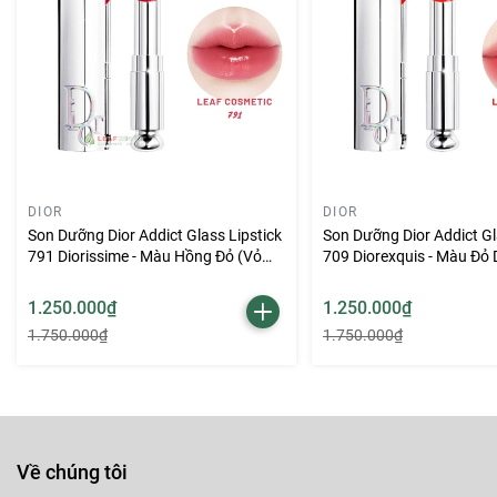
Dù bạn chỉ muốn một lớp son dưỡng nhẹ nhàng khi đi làm, đi
Lip Idôle Butterglow 10 Hồng Đào
đều đáp ứng hoàn hảo.
DIOR
DIOR
Son Dưỡng Dior Addict Glass Lipstick
Son Dưỡng Dior Addict Gl
791 Diorissime - Màu Hồng Đỏ (Vỏ
709 Diorexquis - Màu Đỏ
Bạc)
Bạc)
1.250.000₫
1.250.000₫
1.750.000₫
1.750.000₫
Về chúng tôi