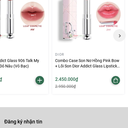
ancome
DIOR
dict Glass 906 Talk My
Combo Case Son Nơ Hồng Pink Bow
 Đỏ Nâu (Vỏ Bạc)
+ Lõi Son Dior Addict Glass Lipstick
344 Pink Milly - Màu Hồng Đào
₫
2.450.000₫
2.950.000₫
Đăng ký nhận tin