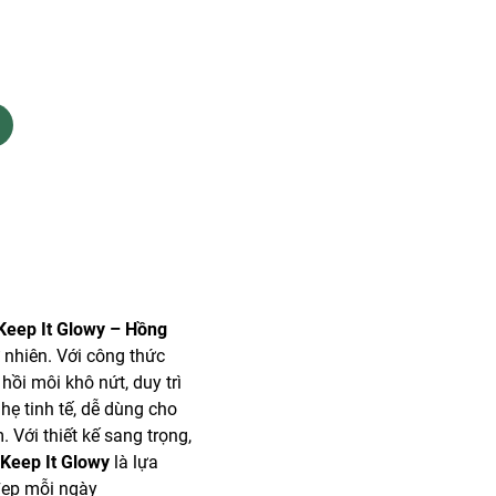
Keep It Glowy – Hồng
nhiên. Với công thức
hồi môi khô nứt, duy trì
ẹ tinh tế, dễ dùng cho
 Với thiết kế sang trọng,
Keep It Glowy
là lựa
đẹp mỗi ngày