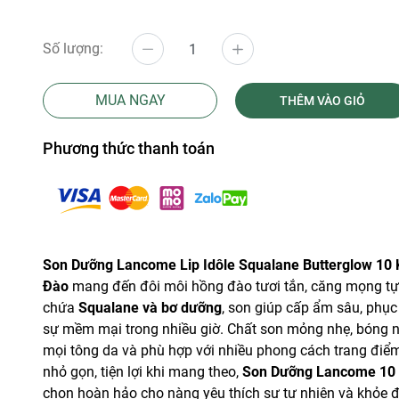
Số lượng:
MUA NGAY
THÊM VÀO GIỎ
Phương thức thanh toán
Son Dưỡng Lancome Lip Idôle Squalane Butterglow 10 
Đào
mang đến đôi môi hồng đào tươi tắn, căng mọng tự 
chứa
Squalane và bơ dưỡng
, son giúp cấp ẩm sâu, phục 
sự mềm mại trong nhiều giờ. Chất son mỏng nhẹ, bóng nh
mọi tông da và phù hợp với nhiều phong cách trang điểm.
nhỏ gọn, tiện lợi khi mang theo,
Son Dưỡng Lancome 10 
chọn hoàn hảo cho nàng yêu thích sự tự nhiên và khỏe 