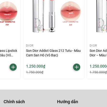
 học, hay muốn kết hợp cùng lớp son lì để tăng độ bóng bẩy,
L
DIOR
DIOR
ass Lipstick
Son Dior Addict Glass 212 Tutu - Màu
Son Dior Ad
 Dâu (Vỏ
Cam San Hô (Vỏ Bạc)
Dior – Màu
1.250.000₫
1.250.000
1.750.000₫
1.750.000₫
Chính sách
Hướng dẫn