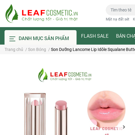
Mặt nạ đất sét
K
FLASH SALE
BÁN CH
DANH MỤC SẢN PHẨM
Trang chủ
/
Son Bóng
/
Son Dưỡng Lancome Lip Idôle Squalane Butte