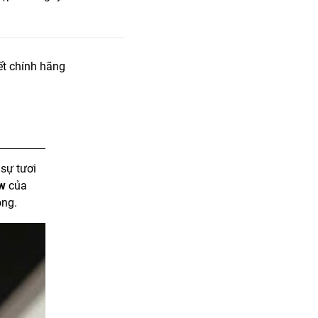
t chính hãng
sự tươi
ow
của
ong.