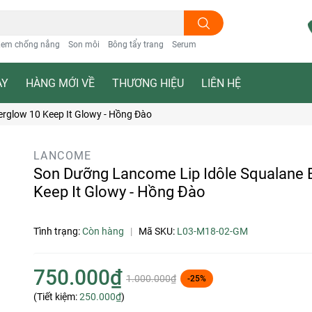
em chống nắng
Son môi
Bông tẩy trang
Serum
ẠY
HÀNG MỚI VỀ
THƯƠNG HIỆU
LIÊN HỆ
rglow 10 Keep It Glowy - Hồng Đào
LANCOME
Son Dưỡng Lancome Lip Idôle Squalane 
Keep It Glowy - Hồng Đào
Tình trạng:
Còn hàng
|
Mã SKU:
L03-M18-02-GM
750.000₫
1.000.000₫
-25%
(Tiết kiệm:
250.000₫
)