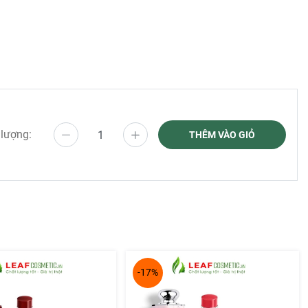
 lượng:
THÊM VÀO GIỎ
ễ dùng
 nẻ, duy
-17%
hác nhau.