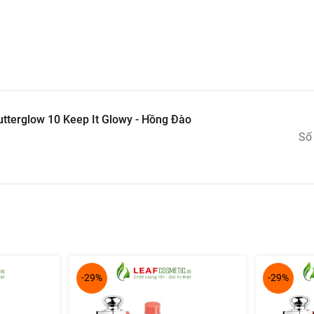
tterglow 10 Keep It Glowy - Hồng Đào
Số
Hồng Đào
chính là sự kết hợp tinh tế giữa
màu sắc trong trẻo, d
lane tự nhiên
và
bơ dưỡng ẩm
, son giúp phục hồi môi khô, nứt
ọng bóng nhẹ đầy quyến rũ.
-29%
-29%
ày, phù hợp với mọi tông da và nhiều phong cách trang điểm k