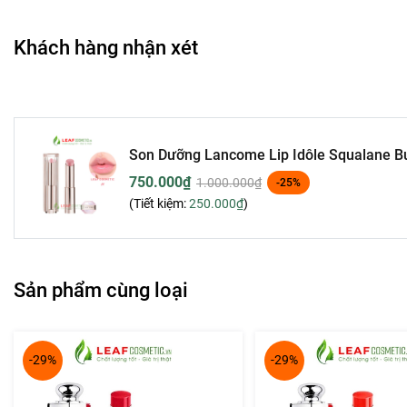
Khách hàng nhận xét
Son Dưỡng Lancome Lip Idôle Squalane Bu
750.000₫
1.000.000₫
-25%
(Tiết kiệm:
250.000₫
)
Sản phẩm cùng loại
Điểm đặc biệt của
Son Dưỡng Lancome 10 Keep It Glowy – 
cùng
công thức dưỡng chuyên sâu
. Với thành phần giàu
Squa
trì độ ẩm mượt lâu dài, đồng thời mang lại hiệu ứng căng m
-29%
-29%
Màu son hồng đào baby trong trẻo, dễ dàng sử dụng hàng ng