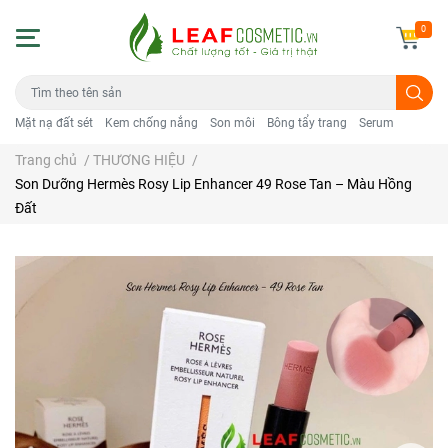
0
Mặt nạ đất sét
Kem chống nắng
Son môi
Bông tẩy trang
Serum
Trang chủ
/
THƯƠNG HIỆU
/
Son Dưỡng Hermès Rosy Lip Enhancer 49 Rose Tan – Màu Hồng
Đất