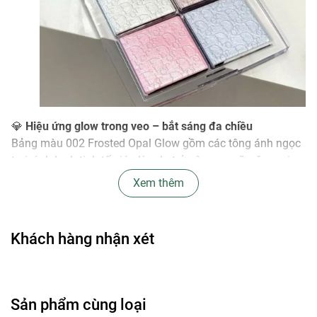
💎
Hiệu ứng glow trong veo – bắt sáng đa chiều
Bảng màu 002 Frosted Opal Glow gồm các tông ánh ngọc
trai, ánh lạnh tinh tế giúp làn da trở nên rạng rỡ, căng mịn.
Hạt nhũ siêu mịn phản chiếu ánh sáng tốt, tạo hiệu ứng
Xem thêm
glow nhẹ nhàng mà không lộ vân da.
🎨
4 ô màu đa năng – dễ dàng tùy chỉnh
Khách hàng nhận xét
Có thể sử dụng riêng lẻ hoặc mix màu để tạo hiệu
ứng độc đáo
Phù hợp highlight vùng gò má, sống mũi, trán, cằm
Sản phẩm cùng loại
Có thể dùng làm phấn mắt hoặc phủ nhẹ toàn mặt