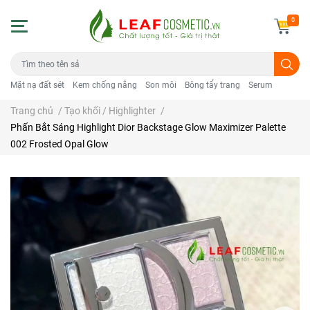
0
Mặt nạ đất sét
Kem chống nắng
Son môi
Bông tẩy trang
Serum
Trang chủ
/
Tạo khối / Highlighter
/
Phấn Bắt Sáng Highlight Dior Backstage Glow Maximizer Palette
002 Frosted Opal Glow