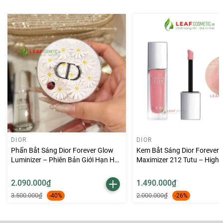
tạo lớp nền glow
DIOR
DIOR
Phấn Bắt Sáng Dior Forever Glow
Kem Bắt Sáng Dior Forever
Luminizer – Phiên Bản Giới Hạn Hoa
Maximizer 212 Tutu – Highli
Cúc (Summer 2026 Limited Edition)
Dạng Lỏng Lâu Trôi
2.090.000₫
1.490.000₫
3.500.000₫
2.000.000₫
-40%
-26%
🌿
Chất phấn mịn – dễ tán – bám lâu