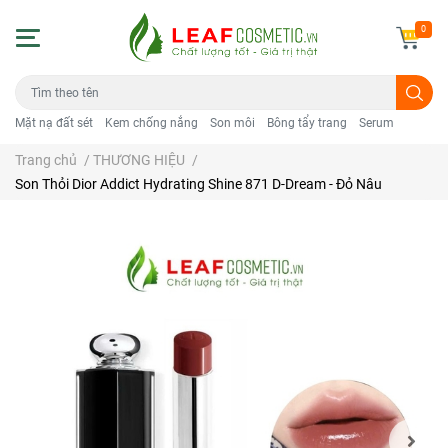
0
Mặt nạ đất sét
Kem chống nắng
Son môi
Bông tẩy trang
Serum
Trang chủ
/
THƯƠNG HIỆU
/
Son Thỏi Dior Addict Hydrating Shine 871 D-Dream - Đỏ Nâu