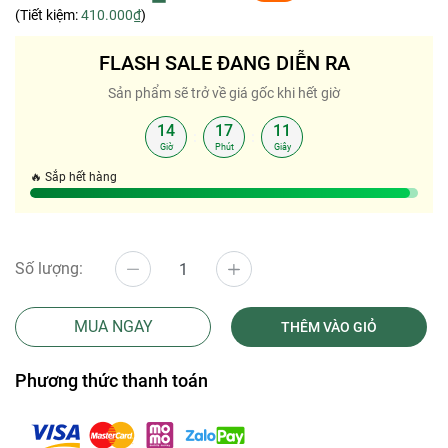
(Tiết kiệm:
410.000₫
)
FLASH SALE ĐANG DIỄN RA
Sản phẩm sẽ trở về giá gốc khi hết giờ
14
17
10
:
:
Giờ
Phút
Giây
🔥 Sắp hết hàng
Số lượng:
MUA NGAY
THÊM VÀO GIỎ
Phương thức thanh toán