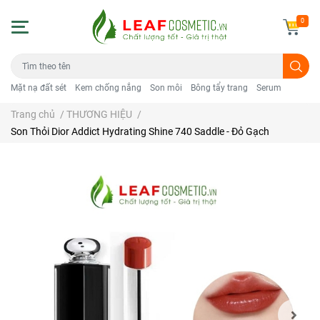
0
Mặt nạ đất sét
Kem chống nắng
Son môi
Bông tẩy trang
Serum
Trang chủ
/
THƯƠNG HIỆU
/
Son Thỏi Dior Addict Hydrating Shine 740 Saddle - Đỏ Gạch