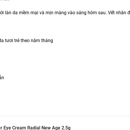
với làn da mềm mại và mịn màng vào sáng hôm sau. Vết nhăn 
da tươi trẻ theo năm tháng
ẫn
r Eye Cream Radial New Age 2.5g