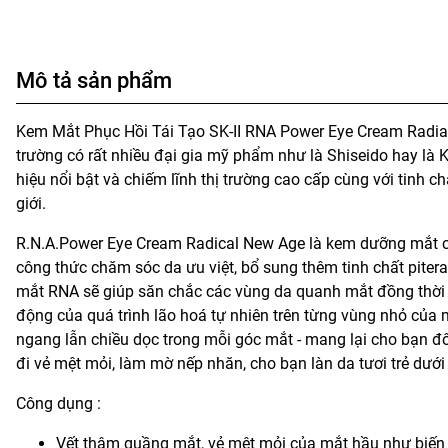
Mô tả sản phẩm
Kem Mắt Phục Hồi Tái Tạo SK-II RNA Power Eye Cream Radial
trường có rất nhiều đại gia mỹ phẩm như là Shiseido hay là
hiệu nổi bật và chiếm lĩnh thị trường cao cấp cùng với tinh
giới.
R.N.A.Power Eye Cream Radical New Age là kem dưỡng mắt ch
công thức chăm sóc da ưu việt, bổ sung thêm tinh chất piter
mắt RNA sẽ giúp săn chắc các vùng da quanh mắt đồng thời t
động của quá trình lão hoá tự nhiên trên từng vùng nhỏ của 
ngang lẫn chiều dọc trong mỗi góc mắt - mang lại cho bạn đôi
đi vẻ mệt mỏi, làm mờ nếp nhăn, cho bạn làn da tươi trẻ dướ
Công dụng :
Vết thâm quầng mắt, vẻ mệt mỏi của mắt hầu như biến