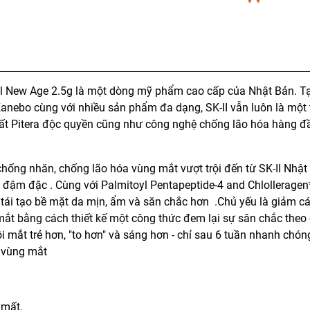
 New Age 2.5g là một dòng mỹ phẩm cao cấp của Nhật Bản. Tại
 Kanebo cùng với nhiều sản phẩm đa dạng, SK-II vẫn luôn là một
 chất Pitera độc quyền cũng như công nghệ chống lão hóa hàng đ
ống nhăn, chống lão hóa vùng mắt vượt trội đến từ SK-II Nhật 
a đậm đặc . Cùng với Palmitoyl Pentapeptide-4 and Chlolleragen
ái tạo bề mặt da mịn, ẩm và săn chắc hơn .Chủ yếu là giảm cá
mắt bằng cách thiết kế một công thức đem lại sự săn chắc theo 
 mắt trẻ hơn, "to hơn" và sáng hơn - chỉ sau 6 tuần nhanh chón
i vùng mắt
 mất.