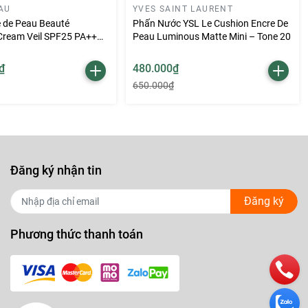
AU
YVES SAINT LAURENT
é de Peau Beauté
Phấn Nước YSL Le Cushion Encre De
 Cream Veil SPF25 PA++
Peau Luminous Matte Mini – Tone 20
₫
480.000₫
650.000₫
Đăng ký nhận tin
Đăng ký
Phương thức thanh toán