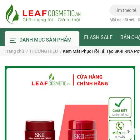
Mặt nạ đất sét
K
FLASH SALE
BÁN CH
DANH MỤC SẢN PHẨM
Trang chủ
/
THƯƠNG HIỆU
/
Kem Mắt Phục Hồi Tái Tạo SK-II RNA P