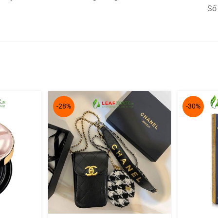
Số
-28%
-30%