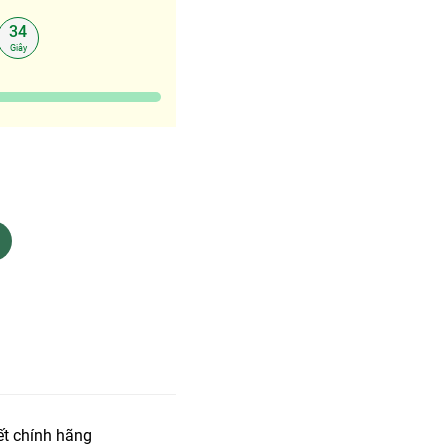
33
Giây
t chính hãng