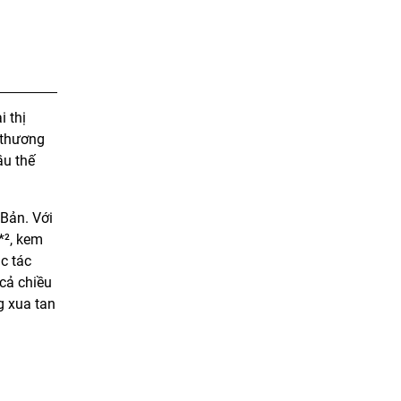
 thị
 thương
ầu thế
Bản. Với
*², kem
c tác
cả chiều
g xua tan