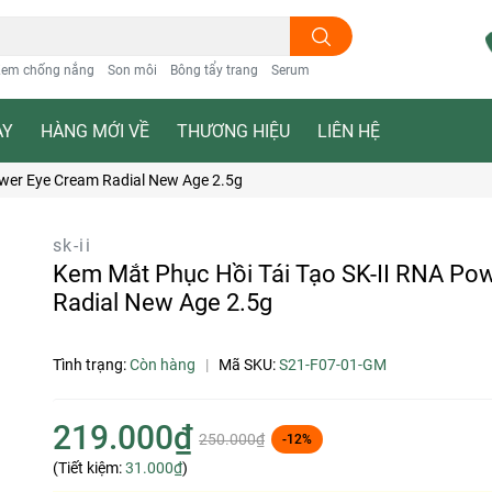
em chống nắng
Son môi
Bông tẩy trang
Serum
ẠY
HÀNG MỚI VỀ
THƯƠNG HIỆU
LIÊN HỆ
ower Eye Cream Radial New Age 2.5g
sk-ii
Kem Mắt Phục Hồi Tái Tạo SK-II RNA Po
Radial New Age 2.5g
Tình trạng:
Còn hàng
|
Mã SKU:
S21-F07-01-GM
219.000₫
250.000₫
-12%
(Tiết kiệm:
31.000₫
)