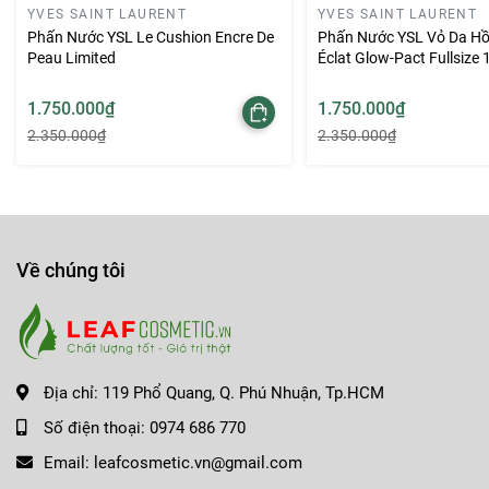
YVES SAINT LAURENT
YVES SAINT LAURENT
Phấn Nước YSL Le Cushion Encre De
Phấn Nước YSL Vỏ Da H
Peau Limited
Éclat Glow-Pact Fullsize
B10
1.750.000₫
1.750.000₫
2.350.000₫
2.350.000₫
Về chúng tôi
Địa chỉ:
119 Phổ Quang, Q. Phú Nhuận, Tp.HCM
Số điện thoại:
0974 686 770
Email:
leafcosmetic.vn@gmail.com