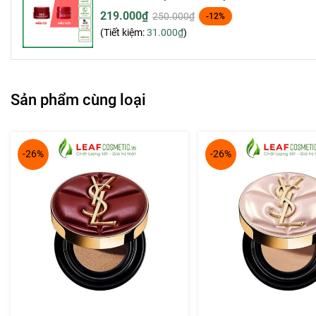
219.000₫
250.000₫
-12%
(Tiết kiệm:
31.000₫
)
Sản phẩm cùng loại
-26%
-26%