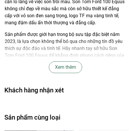
cần lo lắng về việc son trôi màu. Son Tom Ford 100 Equus
không chỉ đẹp về màu sắc mà còn sở hữu thiết kế đẳng
cấp với vỏ son đen sang trọng, logo TF mạ vàng tinh tế,
mang đậm dấu ấn thời thượng và đẳng cấp.
Sản phẩm được giới hạn trong bộ sưu tập đặc biệt năm
2023, là lựa chọn không thể bỏ qua cho những tín đồ yêu
thích sự độc đáo và tinh tế. Hãy nhanh tay sở hữu Son
Tom Ford 100 Equus để khẳng định phong cách riêng của
bạn!
Xem thêm
CHÚNG TÔI CAM KẾT HÀNG CHÍNH HÃNG
-------------------------------------------------------------------
𝗟𝗘𝗔𝗙 𝗖𝗢𝗦𝗠𝗘𝗧𝗜𝗖
Khách hàng nhận xét
CHẤT LƯỢNG TỐT - GIÁ TRỊ THẬT !!!
☎️ Hotline: 0974.686.770 (Ms Nhung) - 0966.225.333 (Mr
Sản phẩm cùng loại
Tâm)
🏩 Địa chỉ: Sảnh GM2, Tòa nhà Golden Mansion - 119 Phổ