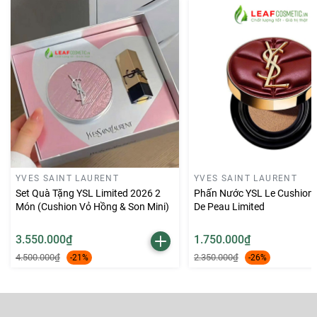
Quang, P.9, Q.Phú Nhuận, Tp.HCM
🎁 Fanpage: Leaf Cosmetic - THẾ GIỚI MỸ PHẨM CHÍNH
HÃNG
Thanh toán ví điện tử MOMO, thẻ Napas, VISA/Master
Card/JCB Online
Miễn phí gói quà & Giao hàng trong #2H nội thành HCM,
Ship hàng toàn quốc.
YVES SAINT LAURENT
YVES SAINT LAURENT
Set Quà Tặng YSL Limited 2026 2
Phấn Nước YSL Le Cushion 
Món (Cushion Vỏ Hồng & Son Mini)
De Peau Limited
3.550.000₫
1.750.000₫
4.500.000₫
2.350.000₫
-21%
-26%