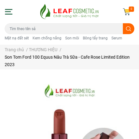
0
Mặt nạ đất sét
Kem chống nắng
Son môi
Bông tẩy trang
Serum
Trang chủ
/
THƯƠNG HIỆU
/
Son Tom Ford 100 Equus Nâu Trà Sữa - Cafe Rose Limited Edition
2023