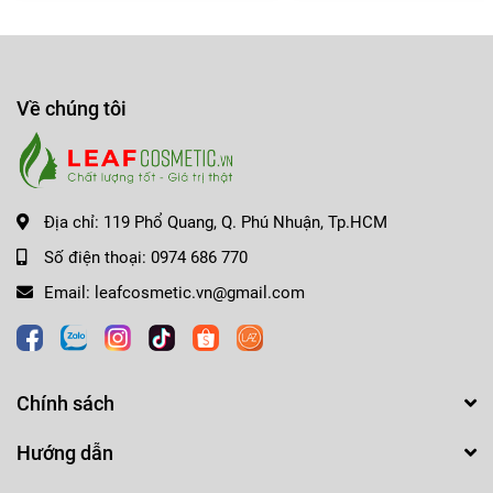
🔹
Dưỡng môi trước khi thoa:
Giúp son lên màu
mượt mà, lâu trôi hơn.
Về chúng tôi
✨
Son Prada P58 Tamaris – Nét chấm phá hoàn hảo cho
phong cách của bạn!
Địa chỉ:
119 Phổ Quang, Q. Phú Nhuận, Tp.HCM
CHÚNG TÔI CAM KẾT HÀNG CHÍNH HÃNG
-------------------------------------------------------------------
Số điện thoại:
0974 686 770
𝗟𝗘𝗔𝗙 𝗖𝗢𝗦𝗠𝗘𝗧𝗜𝗖
Email:
leafcosmetic.vn@gmail.com
CHẤT LƯỢNG TỐT - GIÁ TRỊ THẬT !!!
☎️ Hotline: 0974.686.770 (Ms Nhung) - 0966.225.333 (Mr
Chính sách
Tâm)
🏩 Địa chỉ: Sảnh GM2, Tòa nhà Golden Mansion - 119 Phổ
Hướng dẫn
Quang, P.9, Q.Phú Nhuận, Tp.HCM