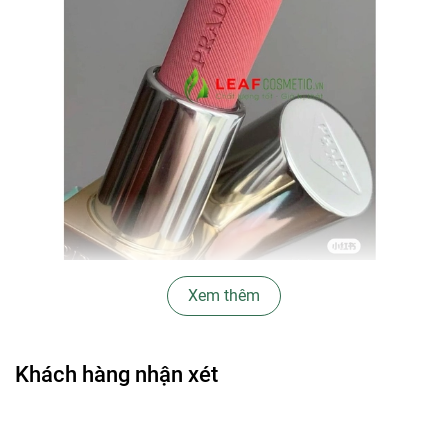
Xem thêm
💖
Tại sao nên chọn Son Prada màu P58 Tamaris?
✔
Màu sắc:
Hồng đất tự nhiên
, thanh lịch, tôn da.
Khách hàng nhận xét
✔
Chất son:
Siêu lì, mịn mượt
, không gây nặng môi.
✔
Độ bám màu:
Lâu trôi suốt 12h
, không lem, không