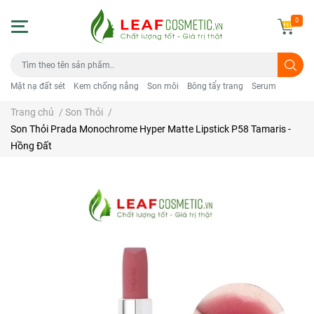
0
Mặt nạ đất sét
Kem chống nắng
Son môi
Bông tẩy trang
Serum
Trang chủ
/
Son Thỏi
/
Son Thỏi Prada Monochrome Hyper Matte Lipstick P58 Tamaris -
Hồng Đất