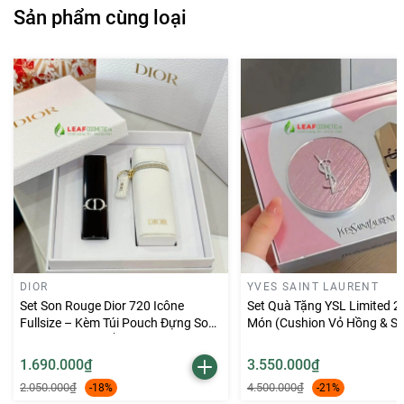
trôi.
Sản phẩm cùng loại
✔
Thành phần dưỡng:
Bảo vệ và cấp ẩm
, giúp môi
căng mọng.
✔
Thiết kế:
Vỏ son sang trọng, biểu tượng đẳng cấp
Prada
.
💄
Son Prada P58 Tamaris – Tôn vinh nét đẹp tinh tế,
thanh lịch!
💡 Hướng dẫn sử dụng:
DIOR
YVES SAINT LAURENT
🔹
Thoa trực tiếp:
Lướt nhẹ son lên môi để có lớp
Set Son Rouge Dior 720 Icône
Set Quà Tặng YSL Limited 2
màu chuẩn đẹp.
Fullsize – Kèm Túi Pouch Đựng Son
Món (Cushion Vỏ Hồng & So
Key Ring Màu Trắng
🔹
Tạo hiệu ứng ombre:
Dặm nhẹ vào lòng môi và
1.690.000₫
3.550.000₫
tán đều bằng cọ hoặc tay.
2.050.000₫
4.500.000₫
-18%
-21%