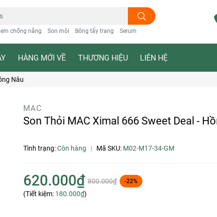
em chống nắng
Son môi
Bông tẩy trang
Serum
ẠY
HÀNG MỚI VỀ
THƯƠNG HIỆU
LIÊN HỆ
Hồng Nâu
MAC
Son Thỏi MAC Ximal 666 Sweet Deal - H
Tình trạng:
Còn hàng
|
Mã SKU:
M02-M17-34-GM
620.000₫
800.000₫
-22%
(Tiết kiệm:
180.000₫
)