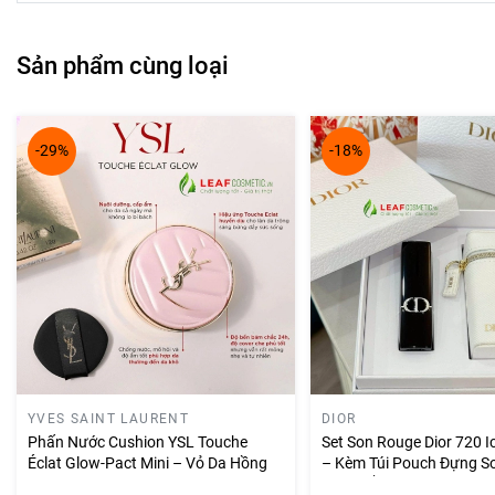
Sản phẩm cùng loại
-29%
-18%
YVES SAINT LAURENT
DIOR
Phấn Nước Cushion YSL Touche
Set Son Rouge Dior 720 Ic
Éclat Glow-Pact Mini – Vỏ Da Hồng
– Kèm Túi Pouch Đựng So
Màu Trắng