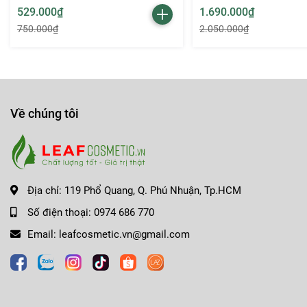
529.000₫
1.690.000₫
750.000₫
2.050.000₫
Về chúng tôi
Chất son và hiệu ứng:
Với công thức đặc biệt giàu sắc tố, son MAC 666 Sweet Dea
cả ngày dài. Đặc biệt, son còn giúp tạo hiệu ứng môi mịn màn
người sử dụng.
Địa chỉ:
119 Phổ Quang, Q. Phú Nhuận, Tp.HCM
Số điện thoại:
0974 686 770
Bao bì:
Phiên bản MAC 666 Sweet Deal có bao bì sang trọng và hiện 
Email:
leafcosmetic.vn@gmail.com
đó, nhưng trọng lượng thỏi son đã được tăng thêm từ 3g lên
Với
son MAC 666 Sweet Deal
, bạn không chỉ sở hữu một thỏ