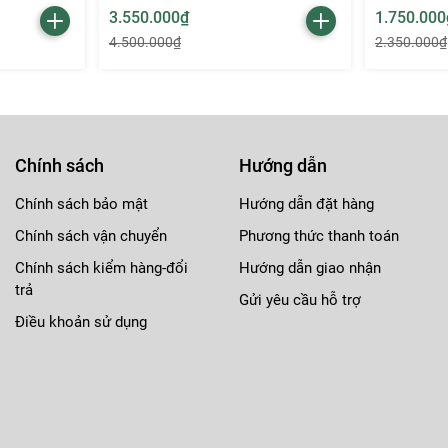
3.550.000₫
1.750.000
4.500.000₫
2.350.000₫
Chính sách
Hướng dẫn
Chính sách bảo mật
Hướng dẫn đặt hàng
l mang đến màu sắc sống động, không lem màu hay bong tróc t
Chính sách vận chuyển
Phương thức thanh toán
g, đầy đặn và tự nhiên, làm nổi bật vẻ đẹp dịu dàng, thanh tho
Chính sách kiểm hàng-đổi
Hướng dẫn giao nhận
trả
Gửi yêu cầu hỗ trợ
Điều khoản sử dụng
đại. Mặc dù thiết kế gần như giữ nguyên so với dòng MAC Matt
 3.5g, giúp sản phẩm có cảm giác cầm chắc tay và cao cấp hơn.
i son chất lượng mà còn thể hiện phong cách cá nhân đầy tinh t