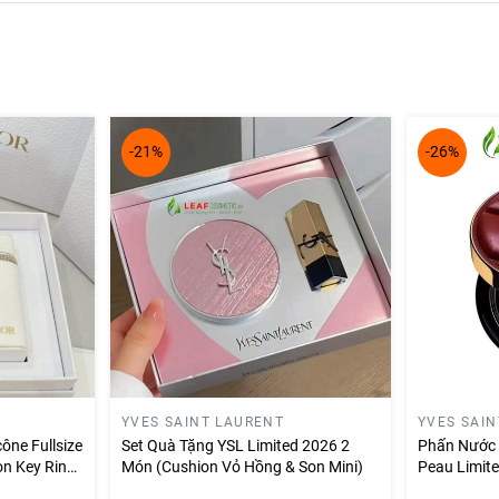
-21%
-26%
YVES SAINT LAURENT
YVES SAI
ône Fullsize
Set Quà Tặng YSL Limited 2026 2
Phấn Nước 
n Key Ring
Món (Cushion Vỏ Hồng & Son Mini)
Peau Limit