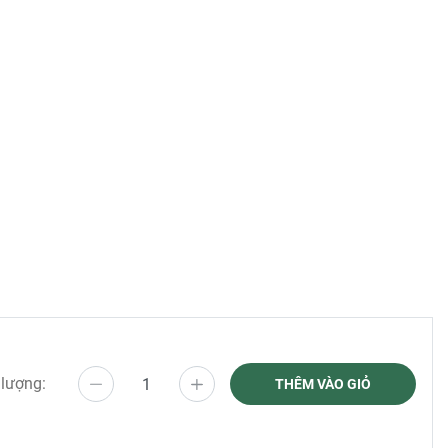
 lượng:
THÊM VÀO GIỎ
, đồng
êm đậm