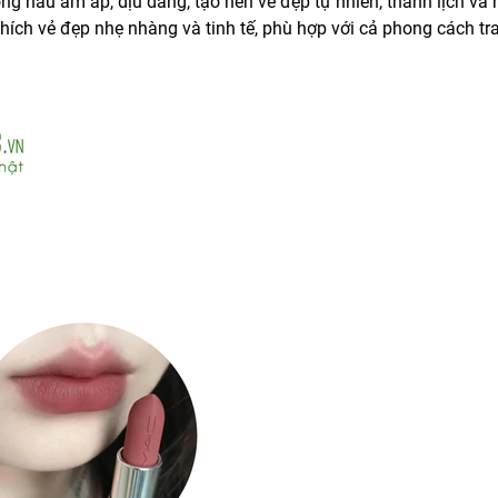
 nâu ấm áp, dịu dàng, tạo nên vẻ đẹp tự nhiên, thanh lịch và 
thích vẻ đẹp nhẹ nhàng và tinh tế, phù hợp với cả phong cách t