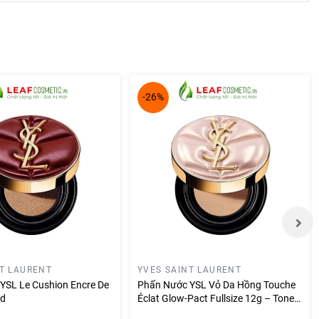
-26%
NT LAURENT
YVES SAINT LAURENT
YSL Le Cushion Encre De
Phấn Nước YSL Vỏ Da Hồng Touche
ed
Éclat Glow-Pact Fullsize 12g – Tone
B10