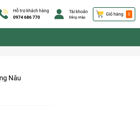
Hỗ trợ khách hàng
Tài khoản
Giỏ hàng
0
0974 686 770
Đăng nhập
ồng Nâu