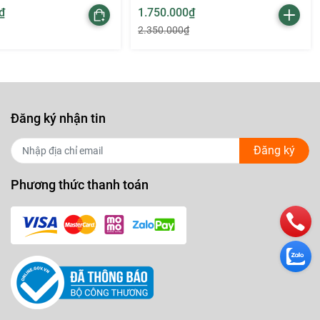
₫
1.750.000₫
2.350.000₫
Đăng ký nhận tin
Đăng ký
rong suốt
át của
Phương thức thanh toán
e trước
ế và nữ