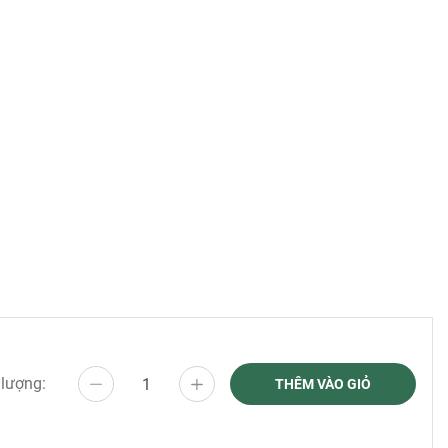
và quyến
hàng ngày
 lượng:
THÊM VÀO GIỎ
 dừa, bơ