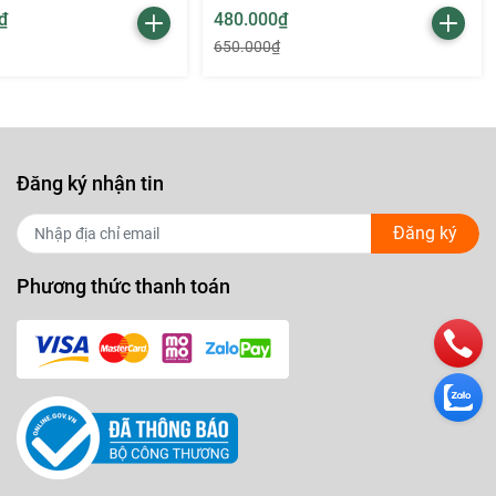
₫
480.000₫
650.000₫
Đăng ký nhận tin
Đăng ký
Phương thức thanh toán
g đến
ng son