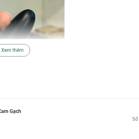
Xem thêm
à lựa chọn hoàn hảo cho những cô nàng yêu thích sự cá tính 
lên vẻ đẹp tự tin, phù hợp với nhiều phong cách, từ trang điểm 
 Cam Gạch
Số
g thời dưỡng ẩm suốt 8 giờ nhờ thành phần dưỡng chất gồm dầu