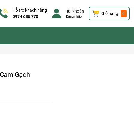
Hỗ trợ khách hàng
Tài khoản
Giỏ hàng
0
0974 686 770
Đăng nhập
ỏ Cam Gạch