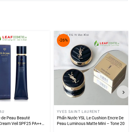
n, mang
-26%
AU
YVES SAINT LAURENT
é de Peau Beauté
Phấn Nước YSL Le Cushion Encre De
 Cream Veil SPF25 PA++
Peau Luminous Matte Mini – Tone 20