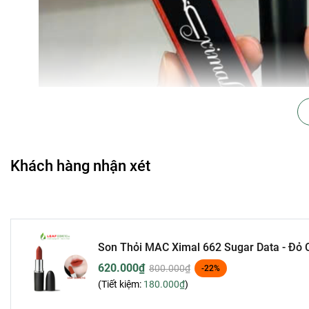
Khách hàng nhận xét
Son MAC 662 Sugar Dada sở hữu sắc đỏ cam gạch độc đáo, l
rũ. Màu sắc này kết hợp giữa sự ấm áp và hiện đại, giúp tôn 
đến những buổi tiệc sang trọng.
Son Thỏi MAC Ximal 662 Sugar Data - Đỏ
Đặc điểm nổi bật:
620.000₫
800.000₫
-22%
(Tiết kiệm:
180.000₫
)
Chất son Silky Matte:
Lì mịn, bền màu đến 12 giờ, đồn