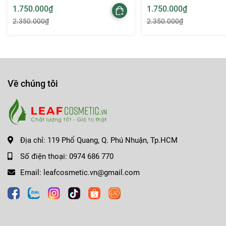
1.750.000₫
1.750.000₫
2.350.000₫
2.350.000₫
Về chúng tôi
Địa chỉ:
119 Phổ Quang, Q. Phú Nhuận, Tp.HCM
Son MAC 662 không chỉ tạo dấu ấn bởi sắc đỏ cam gạch nổi 
Số điện thoại:
0974 686 770
cho bạn đôi môi rạng rỡ suốt cả ngày dài. Phiên bản MACXIM
Email:
leafcosmetic.vn@gmail.com
MAC Matte huyền thoại.
CHÚNG TÔI CAM KẾT HÀNG CHÍNH HÃNG