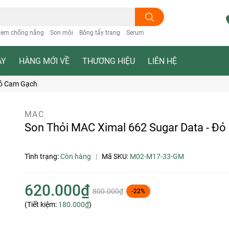
em chống nắng
Son môi
Bông tẩy trang
Serum
ẠY
HÀNG MỚI VỀ
THƯƠNG HIỆU
LIÊN HỆ
Đỏ Cam Gạch
MAC
Son Thỏi MAC Ximal 662 Sugar Data - Đ
Tình trạng:
Còn hàng
|
Mã SKU:
M02-M17-33-GM
620.000₫
800.000₫
-22%
(Tiết kiệm:
180.000₫
)