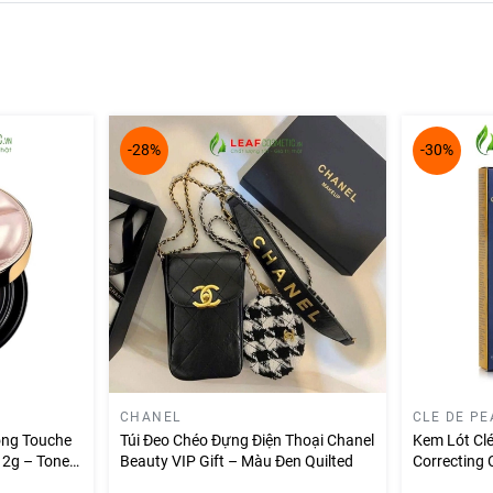
lên vẻ ngoài tự tin, quyến rũ.
ắc sống động, giúp đôi môi trở nên đầy đặn và mịn màng.
ọng lượng son tăng lên 3.5g, cùng logo MAC dập nổi trên thân so
-28%
-30%
CHANEL
CLE DE PE
ồng Touche
Túi Đeo Chéo Đựng Điện Thoại Chanel
Kem Lót Cl
 12g – Tone
Beauty VIP Gift – Màu Đen Quilted
Correcting
37ml