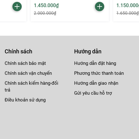
1.450.000₫
1.150.000
2.000.000₫
1.650.000₫
Chính sách
Hướng dẫn
Chính sách bảo mật
Hướng dẫn đặt hàng
Chính sách vận chuyển
Phương thức thanh toán
Chính sách kiểm hàng-đổi
Hướng dẫn giao nhận
trả
Gửi yêu cầu hỗ trợ
bật, mà còn bởi khả năng dưỡng ẩm và bền màu vượt trội, man
Điều khoản sử dụng
AL Silky Matte Lipstick chính là sự nâng cấp hoàn hảo của dò