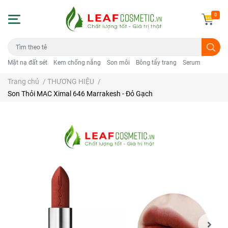
0
Mặt nạ đất sét
Kem chống nắng
Son môi
Bông tẩy trang
Serum
Trang chủ
/
THƯƠNG HIỆU
/
Son Thỏi MAC Ximal 646 Marrakesh - Đỏ Gạch