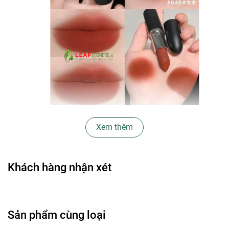
Thương hiệu: MAC Cosmetics
Xem thêm
Dòng son: MACXIMAL Silky Matte Lipstick
Xuất xứ: Canada
Năm ra mắt: 2024
Khách hàng nhận xét
Dòng Son MACXIMAL Silky Matte – Cải tiến vượt bậc của
MAC Matte
Ra mắt sau 30 năm thành công rực rỡ của dòng MAC
Sản phẩm cùng loại
Matte, MACXIMAL Silky Matte Lipstick là phiên bản cải