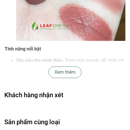
Tính năng nổi bật
Sắc nâu tây sành điệu:
Tone màu trendy, dễ phối với
mọi phong cách trang điểm, từ nhẹ nhàng tự nhiên
Xem thêm
đến quyến rũ.
Chất son vượt trội:
Công thức velvet lì, mịn như
nhung, không gây khô môi và làm giảm vân môi
Khách hàng nhận xét
ngay khi sử dụng.
Dưỡng ẩm lâu dài:
Tích hợp dưỡng chất, giúp môi
mềm mại và căng mọng suốt cả ngày.
Sản phẩm cùng loại