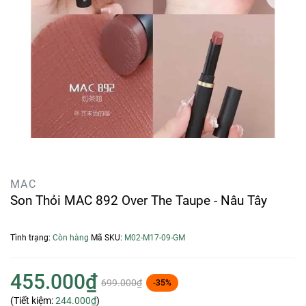
MAC
Son Thỏi MAC 892 Over The Taupe - Nâu Tây
Tình trạng:
Còn hàng
Mã SKU:
M02-M17-09-GM
455.000₫
699.000₫
-35%
(Tiết kiệm:
244.000₫
)