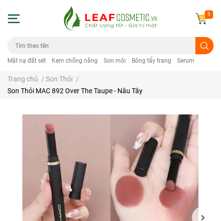
0
Mặt nạ đất sét
Kem chống nắng
Son môi
Bông tẩy trang
Serum
Trang chủ
/
Son Thỏi
/
Son Thỏi MAC 892 Over The Taupe - Nâu Tây