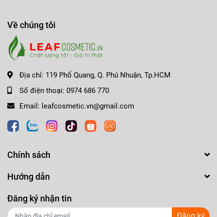
CHÚNG TÔI CAM KẾT HÀNG CHÍNH HÃNG
-------------------------------------------------------------------
Về chúng tôi
𝗟𝗘𝗔𝗙 𝗖𝗢𝗦𝗠𝗘𝗧𝗜𝗖
CHẤT LƯỢNG TỐT - GIÁ TRỊ THẬT !!!
☎️ Hotline: 0974.686.770 (Ms Nhung) - 0966.225.333 (Mr
Địa chỉ:
119 Phổ Quang, Q. Phú Nhuận, Tp.HCM
Tâm)
Số điện thoại:
0974 686 770
🏩 Địa chỉ: Sảnh GM2, Tòa nhà Golden Mansion - 119 Phổ
Email:
leafcosmetic.vn@gmail.com
Quang, P.9, Q.Phú Nhuận, Tp.HCM
🎁 Fanpage: Leaf Cosmetic - THẾ GIỚI MỸ PHẨM CHÍNH
HÃNG
Chính sách
Thanh toán ví điện tử MOMO, thẻ Napas, VISA/Master
Card/JCB Online
Hướng dẫn
Miễn phí gói quà & Giao hàng trong #2H nội thành HCM,
Đăng ký nhận tin
Ship hàng toàn quốc.
Đăng ký