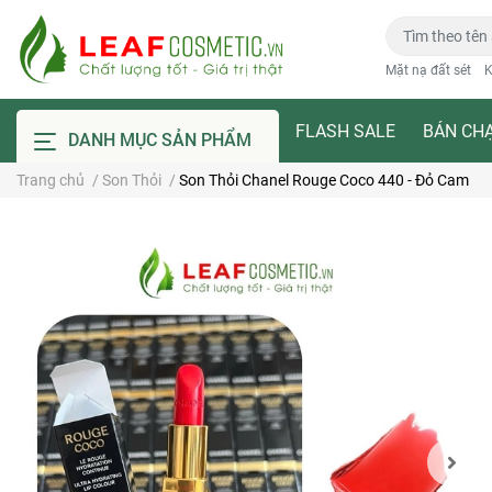
Mặt nạ đất sét
K
FLASH SALE
BÁN CH
DANH MỤC SẢN PHẨM
Trang chủ
/
Son Thỏi
/
Son Thỏi Chanel Rouge Coco 440 - Đỏ Cam