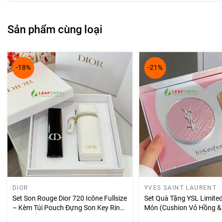
Sản phẩm cùng loại
-18%
-21%
DIOR
YVES SAINT LAURENT
Set Son Rouge Dior 720 Icône Fullsize
Set Quà Tặng YSL Limite
– Kèm Túi Pouch Đựng Son Key Ring
Món (Cushion Vỏ Hồng & 
Màu Trắng