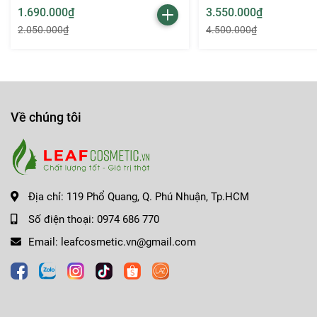
1.690.000₫
3.550.000₫
2.050.000₫
4.500.000₫
Về chúng tôi
3. Sắc đỏ cam rực rỡ:
Màu đỏ cam tươi sáng, phù hợp với mọi tông da, mang l
Hoàn hảo cho mọi dịp, từ đi làm, đi chơi, đến các sự ki
Địa chỉ:
119 Phổ Quang, Q. Phú Nhuận, Tp.HCM
4. Bền màu, lên màu chuẩn:
Số điện thoại:
0974 686 770
Chỉ cần một lần thoa, son đã lên màu đều và chuẩn xác
Email:
leafcosmetic.vn@gmail.com
Độ bám màu tốt, giữ được sự tươi tắn suốt nhiều giờ.
Son Thỏi Chanel Rouge Coco 440 - Sự kết hợp hoàn hảo giữa 