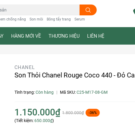
em chống nắng
Son môi
Bông tẩy trang
Serum
ẠY
HÀNG MỚI VỀ
THƯƠNG HIỆU
LIÊN HỆ
CHANEL
Son Thỏi Chanel Rouge Coco 440 - Đỏ C
Tình trạng:
Còn hàng
|
Mã SKU:
C25-M17-08-GM
1.150.000₫
1.800.000₫
-36%
(Tiết kiệm:
650.000₫
)