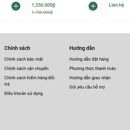
1.250.000₫
Liên hệ
1.750.000₫
Chính sách
Hướng dẫn
Chính sách bảo mật
Hướng dẫn đặt hàng
ại vẻ ngoài tràn đầy sức sống.
Chính sách vận chuyển
Phương thức thanh toán
ện quan trọng.
Chính sách kiểm hàng-đổi
Hướng dẫn giao nhận
trả
Gửi yêu cầu hỗ trợ
.
Điều khoản sử dụng
vẻ đẹp thời thượng và chất lượng vượt trội. Đừng bỏ lỡ cơ hội