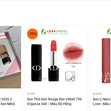
-29%
DIOR
NARS
d 2026 2
Son Thỏi Dior Rouge Dior Velvet 756
Son Lì Nar
Son Mini)
Organza Veil – Màu Đỏ Hồng
Love - Màu 