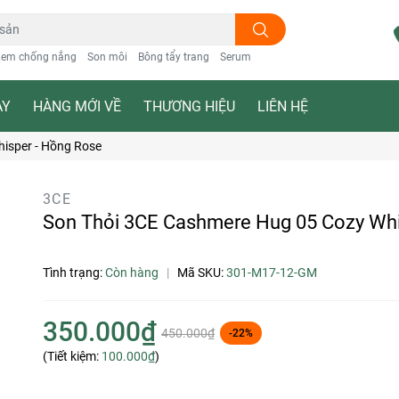
em chống nắng
Son môi
Bông tẩy trang
Serum
ẠY
HÀNG MỚI VỀ
THƯƠNG HIỆU
LIÊN HỆ
isper - Hồng Rose
3CE
Son Thỏi 3CE Cashmere Hug 05 Cozy Whi
Tình trạng:
Còn hàng
|
Mã SKU:
301-M17-12-GM
350.000₫
450.000₫
-22%
(Tiết kiệm:
100.000₫
)