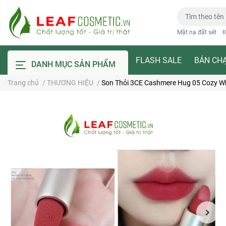
Mặt nạ đất sét
K
FLASH SALE
BÁN CH
DANH MỤC SẢN PHẨM
Trang chủ
/
THƯƠNG HIỆU
/
Son Thỏi 3CE Cashmere Hug 05 Cozy Wh