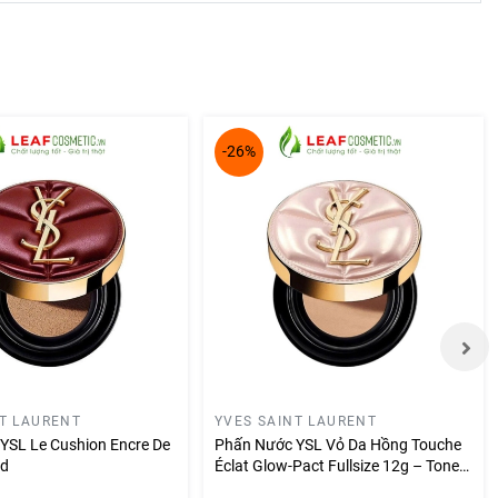
-26%
NT LAURENT
YVES SAINT LAURENT
YSL Le Cushion Encre De
Phấn Nước YSL Vỏ Da Hồng Touche
ed
Éclat Glow-Pact Fullsize 12g – Tone
B10