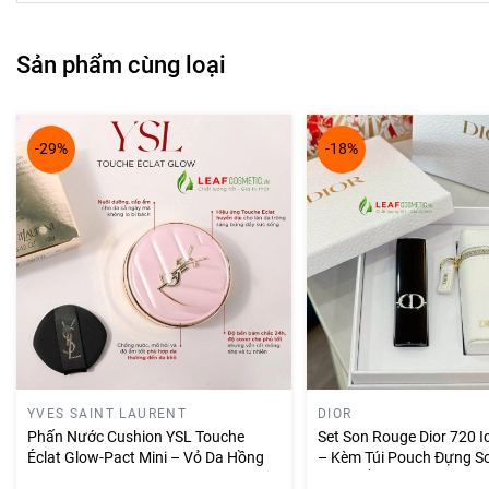
Sản phẩm cùng loại
-29%
-18%
YVES SAINT LAURENT
DIOR
Phấn Nước Cushion YSL Touche
Set Son Rouge Dior 720 Ic
Éclat Glow-Pact Mini – Vỏ Da Hồng
– Kèm Túi Pouch Đựng So
Màu Trắng