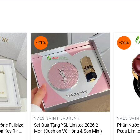
-21%
-26%
YVES SAINT LAURENT
YVES SAI
ône Fullsize
Set Quà Tặng YSL Limited 2026 2
Phấn Nước 
n Key Ring
Món (Cushion Vỏ Hồng & Son Mini)
Peau Limit