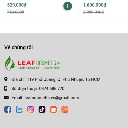
529.000₫
1.690.000₫
750.000₫
2.050.000₫
Hướng dẫn sử dụng:
Về chúng tôi
Thoa một lớp son dưỡng trước khi dùng để môi mềm m
Thoa trực tiếp son lên môi hoặc dùng cọ để đạt độ chín
Kết hợp trang điểm nhẹ nhàng để làm nổi bật sắc hồng 
Địa chỉ:
119 Phổ Quang, Q. Phú Nhuận, Tp.HCM
Số điện thoại:
0974 686 770
Email:
leafcosmetic.vn@gmail.com