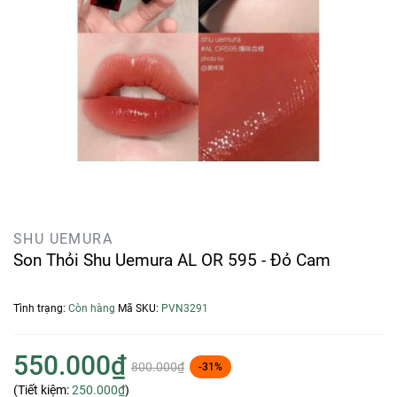
SHU UEMURA
Son Thỏi Shu Uemura AL OR 595 - Đỏ Cam
Tình trạng:
Còn hàng
Mã SKU:
PVN3291
550.000₫
800.000₫
-31%
(Tiết kiệm:
250.000₫
)