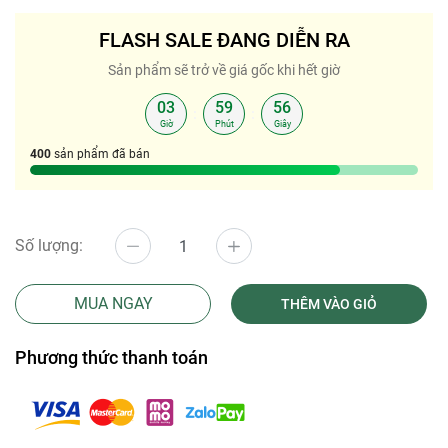
FLASH SALE ĐANG DIỄN RA
Sản phẩm sẽ trở về giá gốc khi hết giờ
03
59
56
:
:
Giờ
Phút
Giây
400
sản phẩm đã bán
Số lượng:
MUA NGAY
THÊM VÀO GIỎ
Phương thức thanh toán