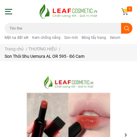
0
Mặt nạ đất sét
Kem chống nắng
Son môi
Bông tẩy trang
Serum
Trang chủ
/
THƯƠNG HIỆU
/
Son Thỏi Shu Uemura AL OR 595 - Đỏ Cam