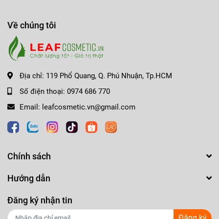
Về chúng tôi
CHÚNG TÔI CAM KẾT HÀNG CHÍNH HÃNG
-------------------------------------------------------------------
𝗟𝗘𝗔𝗙 𝗖𝗢𝗦𝗠𝗘𝗧𝗜𝗖
Địa chỉ:
119 Phổ Quang, Q. Phú Nhuận, Tp.HCM
CHẤT LƯỢNG TỐT - GIÁ TRỊ THẬT !!!
Số điện thoại:
0974 686 770
☎️ Hotline: 0974.686.770 (Ms Nhung) - 0966.225.333 (Mr
Email:
leafcosmetic.vn@gmail.com
Tâm)
🏩 Địa chỉ: Sảnh GM2, Tòa nhà Golden Mansion - 119 Phổ
Quang, P.9, Q.Phú Nhuận, Tp.HCM
Chính sách
🎁 Fanpage: Leaf Cosmetic - THẾ GIỚI MỸ PHẨM CHÍNH
HÃNG
Hướng dẫn
Thanh toán ví điện tử MOMO, thẻ Napas, VISA/Master
Đăng ký nhận tin
Card/JCB Online
Đăng ký