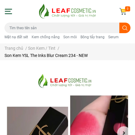
0
Mặt nạ đất sét
Kem chống nắng
Son môi
Bông tẩy trang
Serum
Trang chủ
/
Son Kem / Tint
/
Son Kem YSL The Inks Blur Cream 234 - NEW