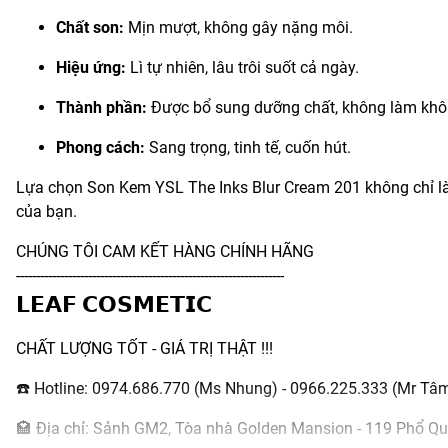
Chất son:
Mịn mượt, không gây nặng môi.
Hiệu ứng:
Lì tự nhiên, lâu trôi suốt cả ngày.
Thành phần:
Được bổ sung dưỡng chất, không làm khô
Phong cách:
Sang trọng, tinh tế, cuốn hút.
Lựa chọn Son Kem YSL The Inks Blur Cream 201 không chỉ l
của bạn.
CHÚNG TÔI CAM KẾT HÀNG CHÍNH HÃNG
-------------------------------------------------------------------
𝗟𝗘𝗔𝗙 𝗖𝗢𝗦𝗠𝗘𝗧𝗜𝗖
CHẤT LƯỢNG TỐT - GIÁ TRỊ THẬT !!!
☎️ Hotline: 0974.686.770 (Ms Nhung) - 0966.225.333 (Mr Tâ
🏩 Địa chỉ: Sảnh GM2, Tòa nhà Golden Mansion - 119 Phổ Qu