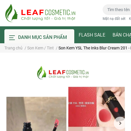
Mặt nạ đất sét
K
FLASH SALE
BÁN CH
DANH MỤC SẢN PHẨM
Trang chủ
/
Son Kem / Tint
/
Son Kem YSL The Inks Blur Cream 201 