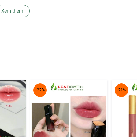
NG
Xem thêm
JCB Online
àng toàn quốc.
-22%
-21%