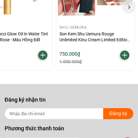
SHU UEMURA
ci Glow Oil In Water Tint
Son Kem Shu Uemura Rouge
 Rose - Màu Hồng Đất
Unlimited Kinu Cream Limited Edition
KC RD 177 – Màu Đỏ Gạch (Phiên
Bản Vỏ Rồng)
750.000₫
1.000.000₫
Đăng ký nhận tin
Đăng ký
Phương thức thanh toán