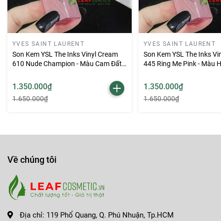
YVES SAINT LAURENT
YVES SAINT LAURENT
Son Kem YSL The Inks Vinyl Cream
Son Kem YSL The Inks Vi
610 Nude Champion - Màu Cam Đất
445 Ring Me Pink - Màu 
Nude (Limited 2026)
(Limited 2026)
1.350.000₫
1.350.000₫
1.650.000₫
1.650.000₫
Về chúng tôi
Địa chỉ:
119 Phổ Quang, Q. Phú Nhuận, Tp.HCM