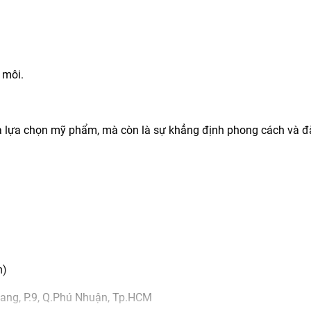
 môi.
à lựa chọn mỹ phẩm, mà còn là sự khẳng định phong cách và 
m)
ang, P.9, Q.Phú Nhuận, Tp.HCM