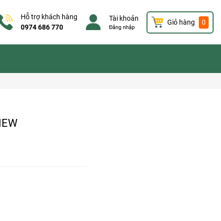
Hỗ trợ khách hàng
Tài khoản
Giỏ hàng
0
0974 686 770
Đăng nhập
 NEW