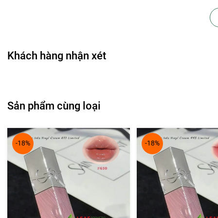
🎁 Fanpage: Leaf Cosmetic - THẾ GIỚI MỸ PHẨM CHÍNH HÃ
Thanh toán ví điện tử MOMO, thẻ Napas, VISA/Master Card/
Miễn phí gói quà & Giao hàng trong #2H nội thành HCM, Ship h
Khách hàng nhận xét
Sản phẩm cùng loại
-18%
-18%