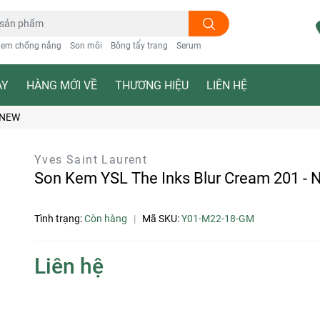
em chống nắng
Son môi
Bông tẩy trang
Serum
ẠY
HÀNG MỚI VỀ
THƯƠNG HIỆU
LIÊN HỆ
- NEW
Yves Saint Laurent
Son Kem YSL The Inks Blur Cream 201 -
Tình trạng:
Còn hàng
|
Mã SKU:
Y01-M22-18-GM
Liên hệ