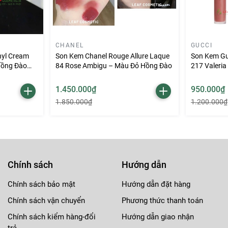
CHANEL
GUCCI
nyl Cream
Son Kem Chanel Rouge Allure Laque
Son Kem Guc
Hồng Đào
84 Rose Ambigu – Màu Đỏ Hồng Đào
217 Valeria
1.450.000₫
950.000₫
1.850.000₫
1.200.000₫
Chính sách
Hướng dẫn
Chính sách bảo mật
Hướng dẫn đặt hàng
Chính sách vận chuyển
Phương thức thanh toán
Chính sách kiểm hàng-đổi
Hướng dẫn giao nhận
trả