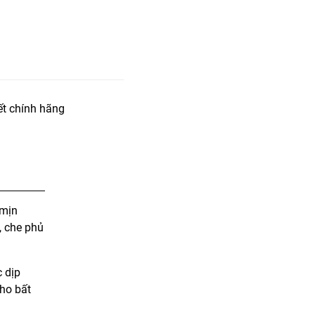
t chính hãng
 mịn
, che phủ
 dịp
ho bất