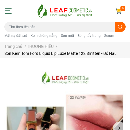
0
Mặt nạ đất sét
Kem chống nắng
Son môi
Bông tẩy trang
Serum
Trang chủ
/
THƯƠNG HIỆU
/
Son Kem Tom Ford Liquid Lip Luxe Matte 122 Smitten - Đỏ Nâu