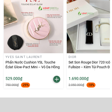
chơi, đến các sự kiện quan trọng. Chất son giàu dưỡng
chất giúp đôi môi luôn mềm mượt và căng mọng, dù sử
dụng suốt cả ngày.
YVES SAINT LAURENT
DIOR
Phấn Nước Cushion YSL Touche
Set Son Rouge Dior 720 Icô
Éclat Glow-Pact Mini – Vỏ Da Hồng
Fullsize – Kèm Túi Pouch Đ
Key Ring Màu Trắng
529.000₫
1.690.000₫
750.000₫
2.050.000₫
-29%
-18%