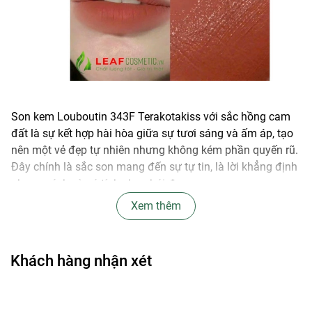
Son kem Louboutin 343F Terakotakiss với sắc hồng cam
đất là sự kết hợp hài hòa giữa sự tươi sáng và ấm áp, tạo
nên một vẻ đẹp tự nhiên nhưng không kém phần quyến rũ.
Đây chính là sắc son mang đến sự tự tin, là lời khẳng định
phong cách và cá tính cho phái đẹp.
Xem thêm
Thông Tin Sản Phẩm:
Thương hiệu:
Christian Louboutin
Khách hàng nhận xét
Dòng sản phẩm:
Rouge Louboutin Matte Fluids
Ra mắt:
Tháng 9/2020