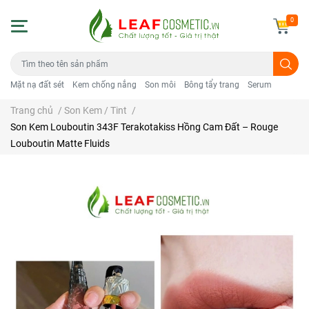
0
Mặt nạ đất sét
Kem chống nắng
Son môi
Bông tẩy trang
Serum
Trang chủ
/
Son Kem / Tint
/
Son Kem Louboutin 343F Terakotakiss Hồng Cam Đất – Rouge
Louboutin Matte Fluids