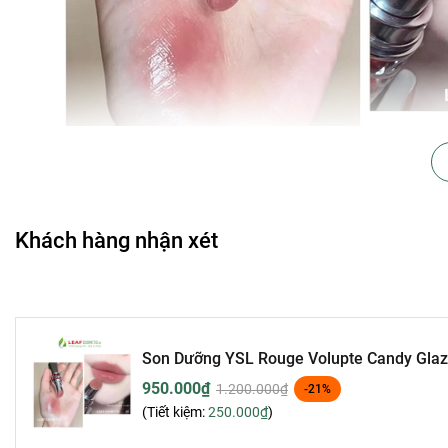
Khách hàng nhận xét
1. Thiết kế sang trọng:
Vỏ son ánh vàng kim loại nổi bật, với logo YSL tinh xả
Thiết kế nhỏ gọn và tiện lợi, dễ dàng mang theo để sử d
Son Dưỡng YSL Rouge Volupte Candy Glaz
2. Chất son dưỡng mượt mà:
950.000₫
1.200.000₫
-21%
Công thức chứa bơ hạt mỡ và vitamin E giúp dưỡng ẩm 
(Tiết kiệm:
250.000₫
)
Kết cấu son nhẹ nhàng, mượt mà, dễ dàng tán đều và 