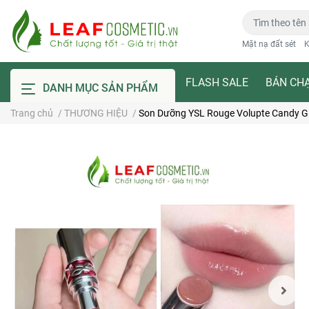
Mặt nạ đất sét
K
FLASH SALE
BÁN CH
DANH MỤC SẢN PHẨM
Trang chủ
/
THƯƠNG HIỆU
/
Son Dưỡng YSL Rouge Volupte Candy Gl