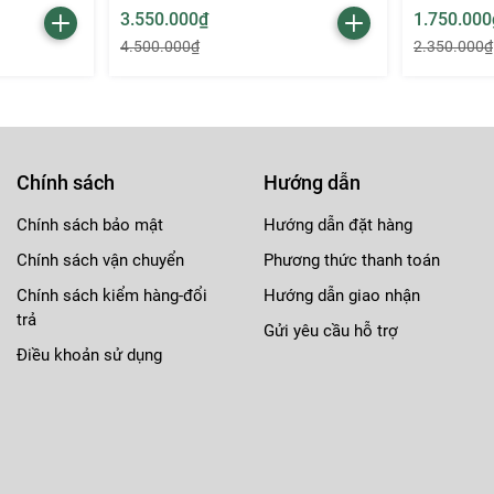
3.550.000₫
1.750.000
4.500.000₫
2.350.000₫
Chính sách
Hướng dẫn
Chính sách bảo mật
Hướng dẫn đặt hàng
 mọi tông da, mang đến vẻ đẹp trẻ trung và quyến rũ.
Chính sách vận chuyển
Phương thức thanh toán
 tạo điểm nhấn tươi tắn cho khuôn mặt.
Chính sách kiểm hàng-đổi
Hướng dẫn giao nhận
trả
Gửi yêu cầu hỗ trợ
Điều khoản sử dụng
ng mọng mà không lo khô nứt.
iữ đôi môi luôn khỏe mạnh.
 tưởng cho vẻ đẹp tự nhiên, tươi sáng và quyến rũ. Hãy sở hữ