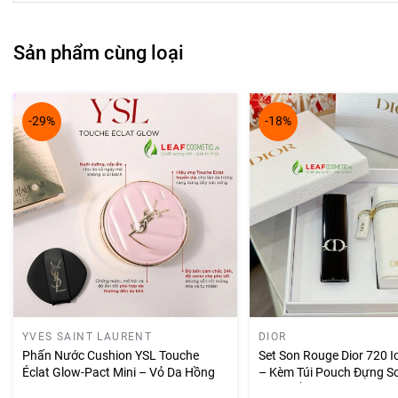
Sản phẩm cùng loại
-29%
-18%
YVES SAINT LAURENT
DIOR
Phấn Nước Cushion YSL Touche
Set Son Rouge Dior 720 Ic
Éclat Glow-Pact Mini – Vỏ Da Hồng
– Kèm Túi Pouch Đựng So
Màu Trắng