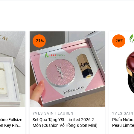
-21%
-26%
YVES SAINT LAURENT
YVES SAI
ône Fullsize
Set Quà Tặng YSL Limited 2026 2
Phấn Nước 
n Key Ring
Món (Cushion Vỏ Hồng & Son Mini)
Peau Limit