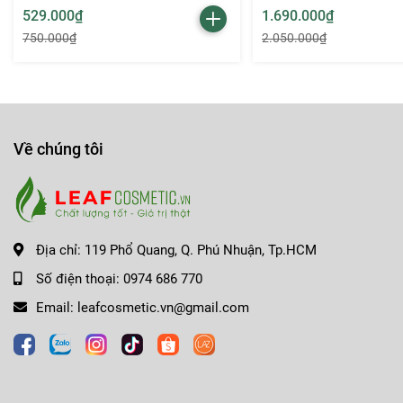
529.000₫
1.690.000₫
750.000₫
2.050.000₫
Về chúng tôi
3. Sắc hồng khô tươi sáng:
Màu sắc hồng khô nhẹ nhàng nhưng nổi bật, phù hợp với
Lý tưởng cho trang điểm hàng ngày hoặc khi bạn muốn
Địa chỉ:
119 Phổ Quang, Q. Phú Nhuận, Tp.HCM
4. Dưỡng ẩm hiệu quả:
Số điện thoại:
0974 686 770
Dưỡng ẩm suốt cả ngày, giúp môi luôn mềm mại và că
Email:
leafcosmetic.vn@gmail.com
Bảo vệ môi khỏi các tác nhân gây hại từ môi trường, g
Son Dưỡng YSL Rouge Volupte Candy Glaze 15 là sản phẩm lý