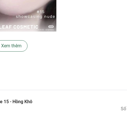
Xem thêm
o, mang lại sự sang trọng, đẳng cấp cho sản phẩm.
ụng mọi lúc, mọi nơi.
e 15 - Hồng Khô
Số
sâu, bảo vệ đôi môi khỏi khô nứt.
không gây cảm giác nặng môi.