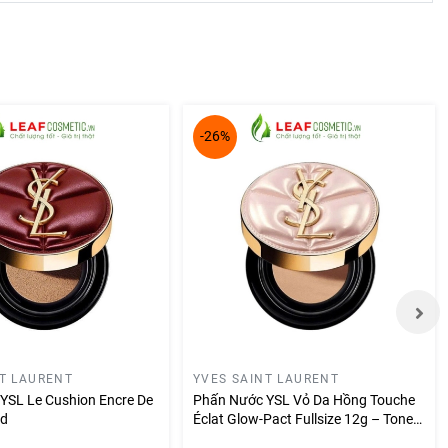
-26%
NT LAURENT
YVES SAINT LAURENT
YSL Le Cushion Encre De
Phấn Nước YSL Vỏ Da Hồng Touche
ed
Éclat Glow-Pact Fullsize 12g – Tone
B10