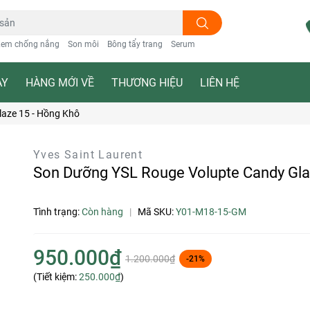
em chống nắng
Son môi
Bông tẩy trang
Serum
ẠY
HÀNG MỚI VỀ
THƯƠNG HIỆU
LIÊN HỆ
aze 15 - Hồng Khô
Yves Saint Laurent
Son Dưỡng YSL Rouge Volupte Candy Gla
Tình trạng:
Còn hàng
|
Mã SKU:
Y01-M18-15-GM
950.000₫
1.200.000₫
-21%
(Tiết kiệm:
250.000₫
)