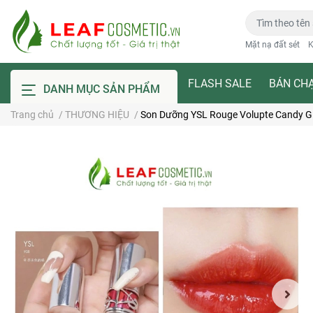
Mặt nạ đất sét
K
FLASH SALE
BÁN CH
DANH MỤC SẢN PHẨM
Trang chủ
/
THƯƠNG HIỆU
/
Son Dưỡng YSL Rouge Volupte Candy Gl