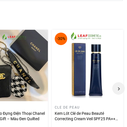
-30%
CLE DE PEAU
o Đựng Điện Thoại Chanel
Kem Lót Clé de Peau Beauté
Gift – Màu Đen Quilted
Correcting Cream Veil SPF25 PA++
37ml