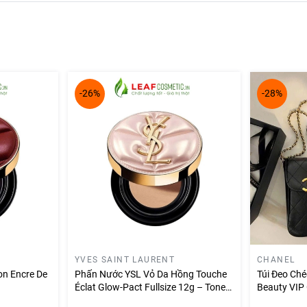
-26%
-28%
YVES SAINT LAURENT
CHANEL
on Encre De
Phấn Nước YSL Vỏ Da Hồng Touche
Túi Đeo Ché
Éclat Glow-Pact Fullsize 12g – Tone
Beauty VIP 
B10