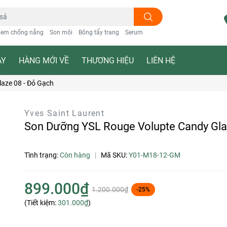
em chống nắng
Son môi
Bông tẩy trang
Serum
ẠY
HÀNG MỚI VỀ
THƯƠNG HIỆU
LIÊN HỆ
aze 08 - Đỏ Gạch
Yves Saint Laurent
Son Dưỡng YSL Rouge Volupte Candy Gla
Tình trạng:
Còn hàng
|
Mã SKU:
Y01-M18-12-GM
899.000₫
1.200.000₫
-25%
(Tiết kiệm:
301.000₫
)