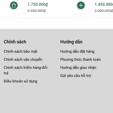
1.750.000₫
1.450.000
2.350.000₫
2.000.000₫
Chính sách
Hướng dẫn
Chính sách bảo mật
Hướng dẫn đặt hàng
tính, phù hợp với nhiều phong cách trang điểm.
Chính sách vận chuyển
Phương thức thanh toán
hoặc trang điểm hàng ngày để tỏa sáng.
Chính sách kiểm hàng-đổi
Hướng dẫn giao nhận
trả
Gửi yêu cầu hỗ trợ
đầy sức sống suốt cả ngày.
Điều khoản sử dụng
òn nuôi dưỡng môi khỏe mạnh.
 tưởng cho những ai yêu thích sự kết hợp giữa làm đẹp và chă