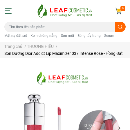
0
Mặt nạ đất sét
Kem chống nắng
Son môi
Bông tẩy trang
Serum
Trang chủ
/
THƯƠNG HIỆU
/
Son Dưỡng Dior Addict Lip Maximizer 037 Intense Rose - Hồng Đất