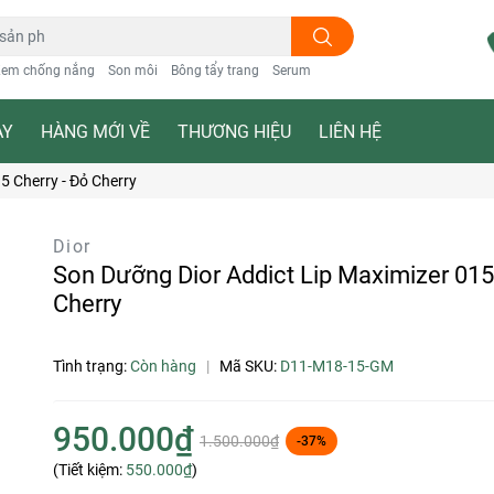
em chống nắng
Son môi
Bông tẩy trang
Serum
ẠY
HÀNG MỚI VỀ
THƯƠNG HIỆU
LIÊN HỆ
5 Cherry - Đỏ Cherry
Dior
Son Dưỡng Dior Addict Lip Maximizer 015
Cherry
Tình trạng:
Còn hàng
|
Mã SKU:
D11-M18-15-GM
950.000₫
1.500.000₫
-37%
(Tiết kiệm:
550.000₫
)