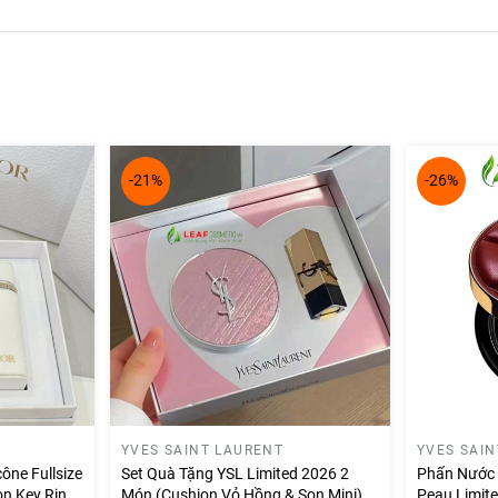
mọng với cảm giác the mát nhờ hương bạc hà sảng khoái.
hượng của dòng
Dior Addict Lip Maximizer
, phiên bản mới này có 
ô nứt và bong tróc.
-21%
-26%
mịn màng, phù hợp cho mọi phong cách trang điểm.
 có lợi, tạo cảm giác mềm mịn và tươi mới.
YVES SAINT LAURENT
YVES SAI
ône Fullsize
Set Quà Tặng YSL Limited 2026 2
Phấn Nước 
n Key Ring
Món (Cushion Vỏ Hồng & Son Mini)
Peau Limit