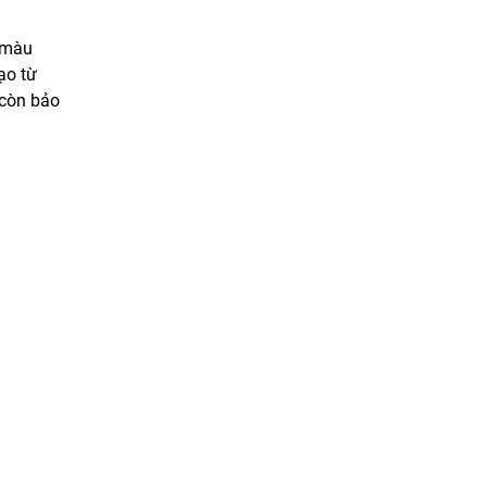
i màu
ạo từ
 còn bảo