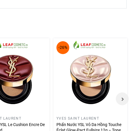
biểu
-26%
NT LAURENT
YVES SAINT LAURENT
YSL Le Cushion Encre De
Phấn Nước YSL Vỏ Da Hồng Touche
ed
Éclat Glow-Pact Fullsize 12g – Tone