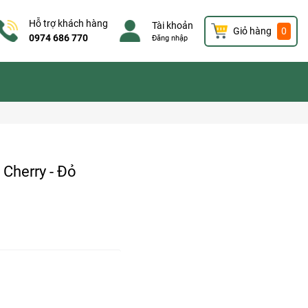
Hỗ trợ khách hàng
Tài khoản
Giỏ hàng
0
0974 686 770
Đăng nhập
 Cherry - Đỏ