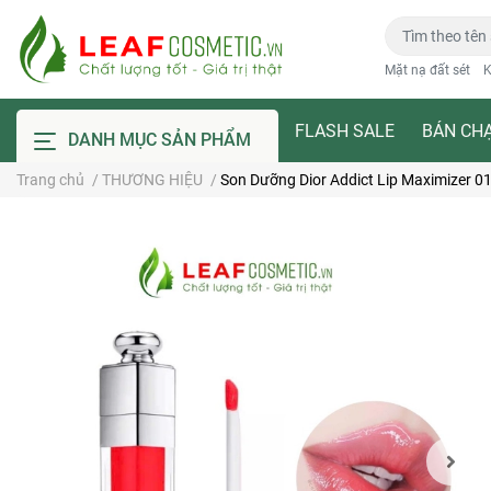
Mặt nạ đất sét
K
FLASH SALE
BÁN CH
DANH MỤC SẢN PHẨM
Trang chủ
/
THƯƠNG HIỆU
/
Son Dưỡng Dior Addict Lip Maximizer 01