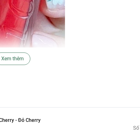
Xem thêm
y:
 nhiên cho đôi môi.
Cherry - Đỏ Cherry
và acid hyaluronic giúp dưỡng ẩm sâu, tạo độ căng bóng và giữ
Số