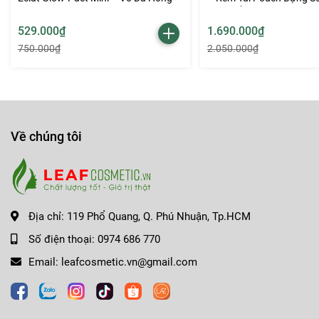
Màu Trắng
529.000₫
1.690.000₫
750.000₫
2.050.000₫
Về chúng tôi
Địa chỉ:
119 Phổ Quang, Q. Phú Nhuận, Tp.HCM
Số điện thoại:
0974 686 770
Email:
leafcosmetic.vn@gmail.com
Cách sử dụng:
Dùng son dưỡng Dior Addict Lip Maximizer như lớp dư