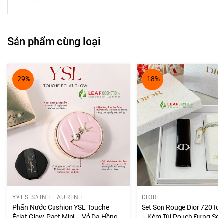
Hiệu ứng:
Hiệu ứng bóng như gương, môi trở nên căng 
Thiết kế:
Vẫn giữ nguyên thiết kế thanh lịch và thời t
tượng DIOR chạm nổi và kiểu dáng sang trọng.
Sản phẩm cùng loại
Công dụng vượt trội:
Giúp môi duy trì độ ẩm trong suốt 24 giờ, ngăn ngừa kh
-29%
-18%
Làm môi căng mọng tự nhiên, tăng cường độ bóng và 
Hỗ trợ tái cấu trúc môi nhờ collagen và các dưỡng chất
YVES SAINT LAURENT
DIOR
Phấn Nước Cushion YSL Touche
Set Son Rouge Dior 720 Ic
Éclat Glow-Pact Mini – Vỏ Da Hồng
– Kèm Túi Pouch Đựng So