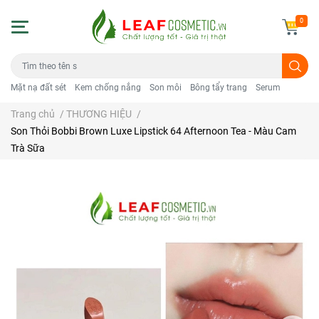
0
Mặt nạ đất sét
Kem chống nắng
Son môi
Bông tẩy trang
Serum
Trang chủ
/
THƯƠNG HIỆU
/
Son Thỏi Bobbi Brown Luxe Lipstick 64 Afternoon Tea - Màu Cam
Trà Sữa