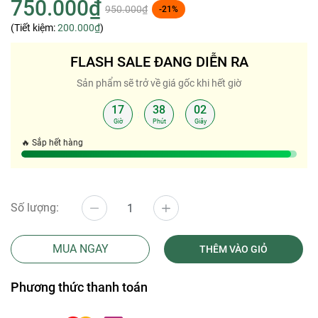
750.000₫
950.000₫
-21%
(Tiết kiệm:
200.000₫
)
FLASH SALE ĐANG DIỄN RA
Sản phẩm sẽ trở về giá gốc khi hết giờ
17
38
02
:
:
Giờ
Phút
Giây
🔥 Sắp hết hàng
Số lượng:
MUA NGAY
THÊM VÀO GIỎ
Phương thức thanh toán