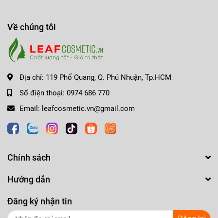
chất được hấp thụ tối đa.
- Thương hiệu: Some by mi
Về chúng tôi
Dung tích
: 60g
Xuất xứ:
Hàn Quốc
Địa chỉ:
119 Phổ Quang, Q. Phú Nhuận, Tp.HCM
Số điện thoại:
0974 686 770
Email:
leafcosmetic.vn@gmail.com
Chính sách
Hướng dẫn
Đăng ký nhận tin