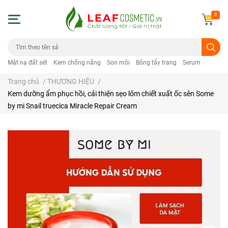
0
Mặt nạ đất sét
Kem chống nắng
Son môi
Bông tẩy trang
Serum
Trang chủ
/
THƯƠNG HIỆU
/
Kem dưỡng ẩm phục hồi, cải thiện sẹo lỏm chiết xuất ốc sên Some
by mi Snail truecica Miracle Repair Cream