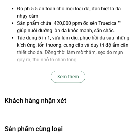
Độ ph 5.5 an toàn cho mọi loại da, đặc biệt là da
nhạy cảm
Sản phẩm chứa 420,000 ppm ốc sên Truecica ™
giúp nuôi dưỡng làn da khỏe mạnh, săn chắc.
Tác dụng 5 in 1, vừa làm dịu, phục hồi da sau những
kích ứng, tổn thương, cung cấp và duy trì độ ẩm cần
thiết cho da. Đồng thời làm mờ thâm, sẹo do mụn
gây ra, thu nhỏ lỗ chân lông
Thành phần:
Xem thêm
Snail Truecica ™ là sự kết hợp giữa Ốc sên đen và
thành phần độc quyền Truecica giúp phát triển khả
năng tự phục hồi, và tái tạo của da để chăm sóc các
Khách hàng nhận xét
vết sẹo và thành phần cải thiện sắc tố giúp làm mờ
vết thâm mụn, nám, tàn nhang mang lại cho bạn một
làn da khỏe mạnh.
Sản phẩm cùng loại
Sức mạnh 'Mucin': sức sống mạnh mẽ của ốc sên
đen giúp giảm thiểu tình trạng mất ẩm của da, giúp