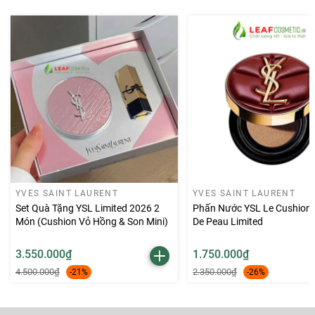
da trở nên đàn hồi, sáng mịn. Gồm 17 loại axit amin
giúp chăm sóc hàng rào da yếu ớt.
#Leafcosmetic #snail #somebymi
Công dụng:
Giảm stress , bảo vệ khỏi tác hại của tia UV , nuôi
dưỡng làn da khoẻ mạnh từ sâu bên trong
Nuôi dưỡng và phục hồi làn da bị hư tổn
Làm trắng, căng bóng làn da
Làm giảm các nếp nhăn vết chân chim
YVES SAINT LAURENT
YVES SAINT LAURENT
Làm giảm chảy sệ thâm nám tàn nhang
Set Quà Tặng YSL Limited 2026 2
Phấn Nước YSL Le Cushion 
Món (Cushion Vỏ Hồng & Son Mini)
De Peau Limited
Hướng dẫn sử dụng:
3.550.000₫
1.750.000₫
Sử dụng ở bước cuối cùng trong chu trình chăm sóc
4.500.000₫
2.350.000₫
da
-21%
-26%
Lấy một lượng kem dương vừa đủ thoa đều lên da và
massage theo chiều kết cấu da, vỗ nhẹ để dưỡng