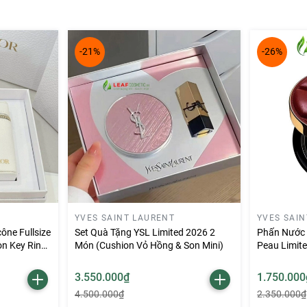
-21%
-26%
YVES SAINT LAURENT
YVES SAI
ône Fullsize
Set Quà Tặng YSL Limited 2026 2
Phấn Nước 
n Key Ring
Món (Cushion Vỏ Hồng & Son Mini)
Peau Limit
3.550.000₫
1.750.000
4.500.000₫
2.350.000₫