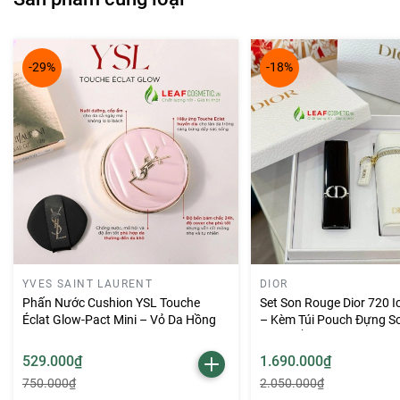
-29%
-18%
YVES SAINT LAURENT
DIOR
Phấn Nước Cushion YSL Touche
Set Son Rouge Dior 720 Ic
Éclat Glow-Pact Mini – Vỏ Da Hồng
– Kèm Túi Pouch Đựng So
Màu Trắng
529.000₫
1.690.000₫
750.000₫
2.050.000₫