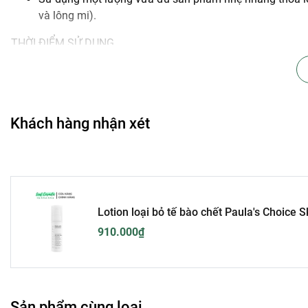
và lông mi).
THỜI ĐIỂM SỬ DỤNG
Sử dụng hằng ngày sau bước sữa rửa mặt và toner.
* Lưu ý: Thoa kem chống nắng phổ rộng có chỉ số SPF từ 30 t
Khách hàng nhận xét
Lotion loại bỏ tế bào chết Paula's Choice
910.000₫
Sản phẩm cùng loại