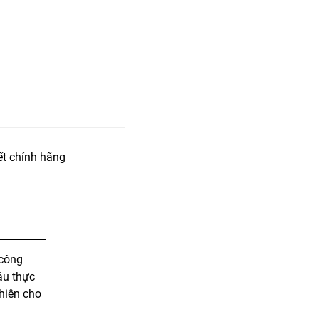
t chính hãng
 công
ầu thực
hiên cho