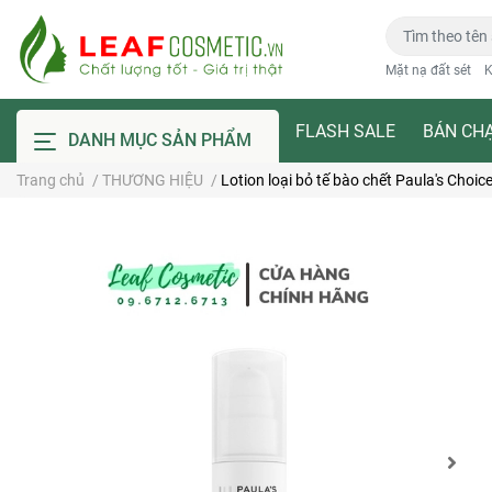
Mặt nạ đất sét
K
FLASH SALE
BÁN CH
DANH MỤC SẢN PHẨM
Trang chủ
/
THƯƠNG HIỆU
/
Lotion loại bỏ tế bào chết Paula's Choi