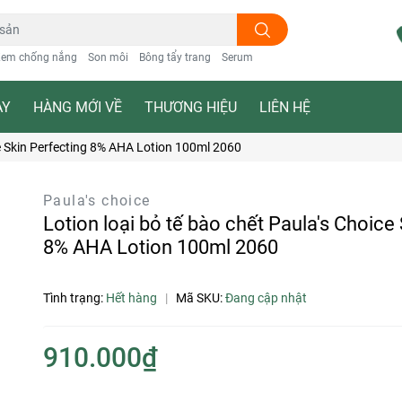
em chống nắng
Son môi
Bông tẩy trang
Serum
ẠY
HÀNG MỚI VỀ
THƯƠNG HIỆU
LIÊN HỆ
ce Skin Perfecting 8% AHA Lotion 100ml 2060
Paula's choice
Lotion loại bỏ tế bào chết Paula's Choice
8% AHA Lotion 100ml 2060
Tình trạng:
Hết hàng
|
Mã SKU:
Đang cập nhật
910.000₫