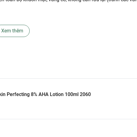
Xem thêm
rở lên vào ban ngày.
 Skin Perfecting 8% AHA Lotion 100ml 2060