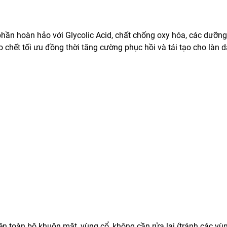
hần hoàn hảo với Glycolic Acid, chất chống oxy hóa, các dưỡng
bào chết tối ưu đồng thời tăng cường phục hồi và tái tạo cho làn
 toàn bộ khuôn mặt, vùng cổ, không cần rửa lại (tránh các vù