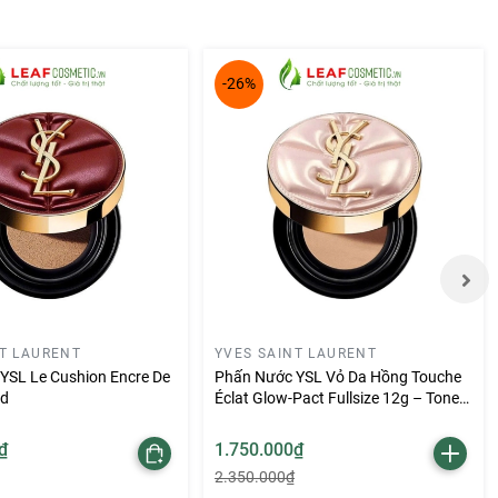
-26%
NT LAURENT
YVES SAINT LAURENT
YSL Le Cushion Encre De
Phấn Nước YSL Vỏ Da Hồng Touche
ed
Éclat Glow-Pact Fullsize 12g – Tone
B10
₫
1.750.000₫
2.350.000₫