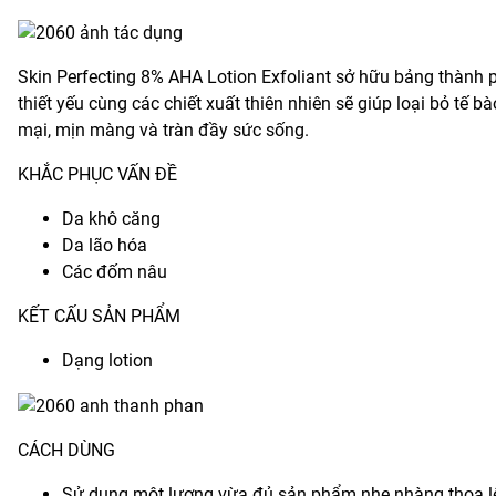
Skin Perfecting 8% AHA Lotion Exfoliant sở hữu bảng thành p
thiết yếu cùng các chiết xuất thiên nhiên sẽ giúp loại bỏ tế 
mại, mịn màng và tràn đầy sức sống.
KHẮC PHỤC VẤN ĐỀ
Da khô căng
Da lão hóa
Các đốm nâu
KẾT CẤU SẢN PHẨM
Dạng lotion
CÁCH DÙNG
Sử dụng một lượng vừa đủ sản phẩm nhẹ nhàng thoa lên