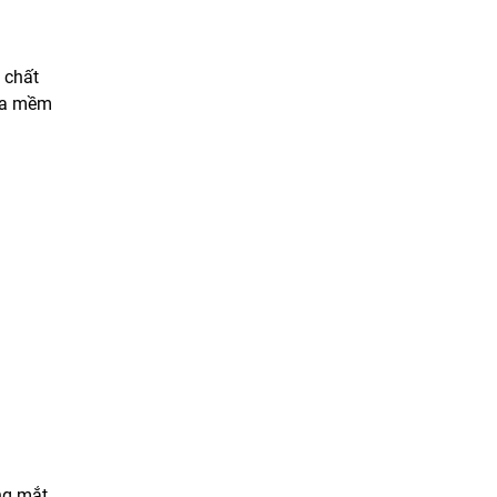
 chất
 da mềm
ng mắt