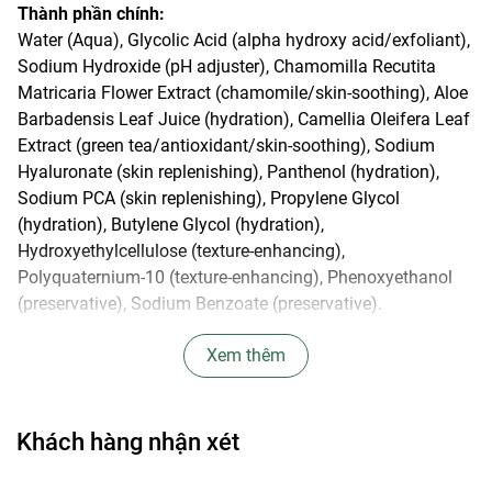
Thành phần chính:
Water (Aqua), Glycolic Acid (alpha hydroxy acid/exfoliant),
Sodium Hydroxide (pH adjuster), Chamomilla Recutita
Matricaria Flower Extract (chamomile/skin-soothing), Aloe
Barbadensis Leaf Juice (hydration), Camellia Oleifera Leaf
Extract (green tea/antioxidant/skin-soothing), Sodium
Hyaluronate (skin replenishing), Panthenol (hydration),
Sodium PCA (skin replenishing), Propylene Glycol
(hydration), Butylene Glycol (hydration),
Hydroxyethylcellulose (texture-enhancing),
Polyquaternium-10 (texture-enhancing), Phenoxyethanol
(preservative), Sodium Benzoate (preservative).
Lưu ý: Thành phần và bao bì của sản phẩm có thể thay
Xem thêm
đổi ít nhiều tuỳ theo lô hàng nhập từ Hãng.
Hướng dẫn sử dụng:
Khách hàng nhận xét
Thoa trực tiếp trên da với lượng vừa đủ từ một hoặc hai
lần mỗi ngày sau khi làm sạch và cân bằng da. Tránh tiếp