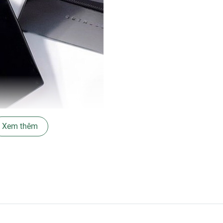
Xem thêm
viền vàng nổi bật, tạo nên vẻ sang trọng và nam tính. Vòi xịt đư
 - Đông. Lưu hương tốt và toả hương vừa phải, tạo ấn tượng m