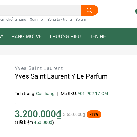
em chống nắng
Son môi
Bông tẩy trang
Serum
ẠY
HÀNG MỚI VỀ
THƯƠNG HIỆU
LIÊN HỆ
Yves Saint Laurent
Yves Saint Laurent Y Le Parfum
Tình trạng:
Còn hàng
|
Mã SKU:
Y01-P02-17-GM
3.200.000₫
3.650.000₫
-13%
(Tiết kiệm
450.000₫
)