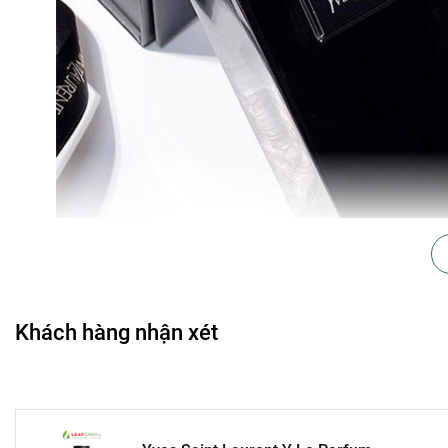
Khách hàng nhận xét
Thiết kế chai hình trụ vuông đen sáng bóng, với nắp chai tròn 
kế dạng tia nhỏ, tiện lợi cho việc sử dụng.
Nước hoa này thích hợp sử dụng vào buổi tối, trong mùa Thu