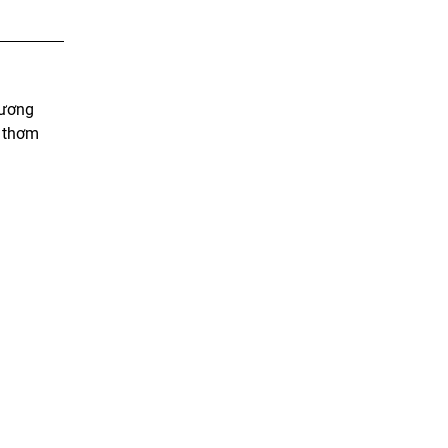
hương
a thơm