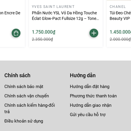
YVES SAINT LAURENT
CHANEL
on Encre De
Phấn Nước YSL Vỏ Da Hồng Touche
Túi Đeo Ché
hương thơm của nước hoa, hãy tránh lưu trữ ở những nơi có tha
Éclat Glow-Pact Fullsize 12g – Tone
Beauty VIP 
B10
1.750.000₫
1.450.000
đậy kín nắp chai nước hoa để ngăn bụi và hơi ẩm xâm nhập vào
2.350.000₫
2.000.000₫
chất lượng của nước hoa, hãy tránh tiếp xúc trực tiếp với không
không có hạn sử dụng cụ thể, nhưng thường nên sử dụng trong
giữ nguyên.
Chính sách
Hướng dẫn
Chính sách bảo mật
Hướng dẫn đặt hàng
Chính sách vận chuyển
Phương thức thanh toán
Chính sách kiểm hàng-đổi
Hướng dẫn giao nhận
trả
Gửi yêu cầu hỗ trợ
Điều khoản sử dụng
g)