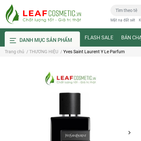
Mặt nạ đất sét
K
FLASH SALE
BÁN CH
DANH MỤC SẢN PHẨM
Trang chủ
/
THƯƠNG HIỆU
/
Yves Saint Laurent Y Le Parfum