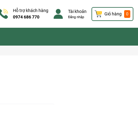
Hỗ trợ khách hàng
Tài khoản
Giỏ hàng
0
0974 686 770
Đăng nhập