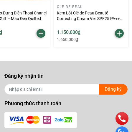
CLE DE PEAU
o Đựng Điện Thoại Chanel
Kem Lót Clé de Peau Beauté
y đổi
Gift – Màu Đen Quilted
Correcting Cream Veil SPF25 PA++
37ml
₫
1.150.000₫
 chai.
1.650.000₫
 khí
 khoảng
Đăng ký nhận tin
Đăng ký
Phương thức thanh toán