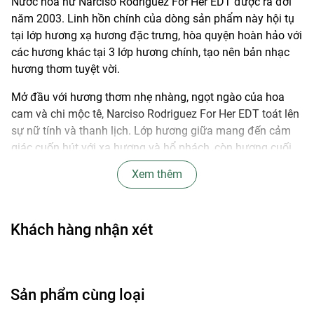
Nước hoa nữ Narciso Rodriguez For Her EDT được ra đời
năm 2003. Linh hồn chính của dòng sản phẩm này hội tụ
tại lớp hương xạ hương đặc trưng, hòa quyện hoàn hảo với
các hương khác tại 3 lớp hương chính, tạo nên bản nhạc
hương thơm tuyệt vời.
Mở đầu với hương thơm nhẹ nhàng, ngọt ngào của hoa
cam và chi mộc tê, Narciso Rodriguez For Her EDT toát lên
sự nữ tính và thanh lịch. Lớp hương giữa mang đến cảm
giác cuốn hút với xạ hương và hổ phách, còn hương cuối
ấm áp với vetiver, vanilla, và hoắc hương.
Xem thêm
Thiết kế chai nước hoa tinh tế với sắc đen huyền bí, chai
đứng hình chữ nhật trong suốt bao lấy phần dung dịch
màu đen bên trong, gây tò mò và thu hút. Phần nắp được
Khách hàng nhận xét
cách điệu một chút và mang màu đen tuyền bóng bẩy.
Độ lưu hương:
Lâu - 7h đến 12h
Độ toả hương:
Gần - Trong vòng một cánh tay
Sản phẩm cùng loại
Phong cách:
Quyến rũ, Nữ tính, Thanh lịch