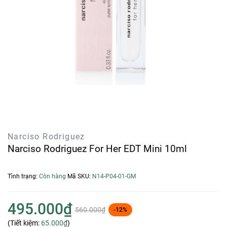
Narciso Rodriguez
Narciso Rodriguez For Her EDT Mini 10ml
Tình trạng:
Còn hàng
Mã SKU:
N14-P04-01-GM
495.000₫
560.000₫
-12%
(Tiết kiệm:
65.000₫
)