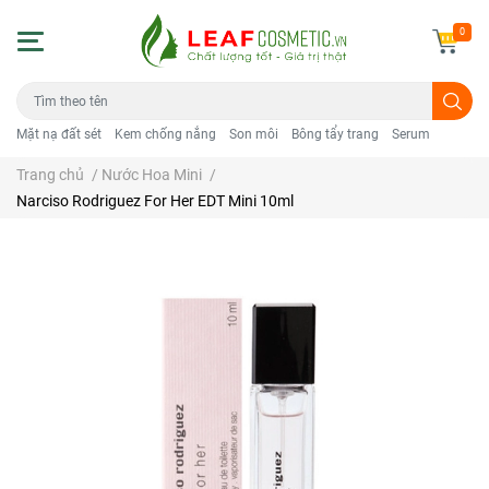
0
Mặt nạ đất sét
Kem chống nắng
Son môi
Bông tẩy trang
Serum
Trang chủ
/
Nước Hoa Mini
/
Narciso Rodriguez For Her EDT Mini 10ml