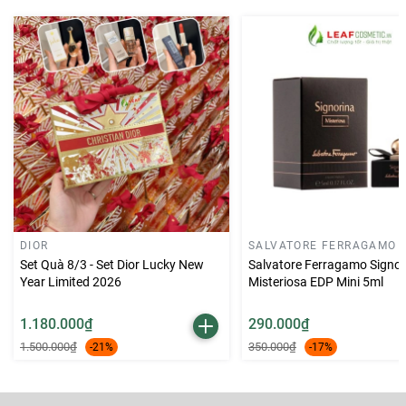
DIOR
SALVATORE FERRAGAMO
Set Quà 8/3 - Set Dior Lucky New
Salvatore Ferragamo Signor
Year Limited 2026
Misteriosa EDP Mini 5ml
1.180.000₫
290.000₫
1.500.000₫
350.000₫
-21%
-17%