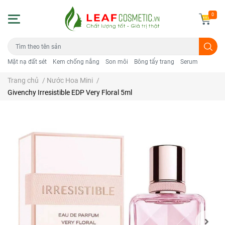
0
Mặt nạ đất sét
Kem chống nắng
Son môi
Bông tẩy trang
Serum
Trang chủ
/
Nước Hoa Mini
/
Givenchy Irresistible EDP Very Floral 5ml