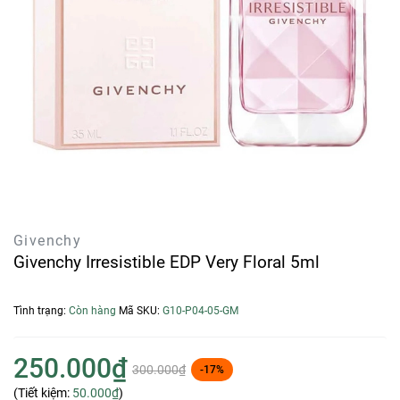
Givenchy
Givenchy Irresistible EDP Very Floral 5ml
Tình trạng:
Còn hàng
Mã SKU:
G10-P04-05-GM
250.000₫
300.000₫
-17%
(Tiết kiệm:
50.000₫
)