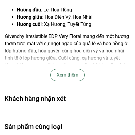
Hương đầu
: Lê, Hoa Hồng
Hương giữa
: Hoa Diên Vỹ, Hoa Nhài
Hương cuối
: Xạ Hương, Tuyết Tùng
Givenchy Irresistible EDP Very Floral mang đến một hương
thơm tươi mát với sự ngọt ngào của quả lê và hoa hồng ở
lớp hương đầu, hòa quyện cùng hoa diên vỹ và hoa nhài
tinh tế ở lớp hương giữa. Cuối cùng, xạ hương và tuyết
tùng ở lớp hương cuối tạo nên sự quyến rũ khó cưỡng lại.
Xem thêm
Thời điểm khuyên dùng
: Ngày, Xuân, Hạ
Khách hàng nhận xét
Sản phẩm cùng loại