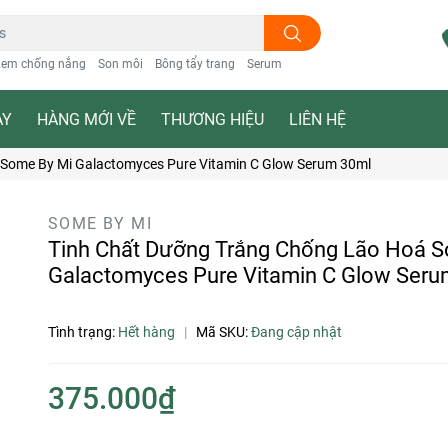
em chống nắng
Son môi
Bông tẩy trang
Serum
ẠY
HÀNG MỚI VỀ
THƯƠNG HIỆU
LIÊN HỆ
 Some By Mi Galactomyces Pure Vitamin C Glow Serum 30ml
SOME BY MI
Tinh Chất Dưỡng Trắng Chống Lão Hoá 
Galactomyces Pure Vitamin C Glow Seru
Tình trạng:
Hết hàng
|
Mã SKU:
Đang cập nhật
375.000₫