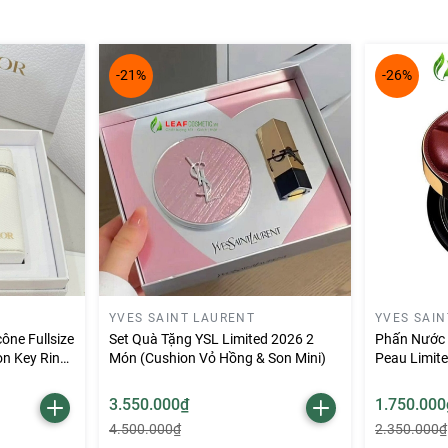
-21%
-26%
tránh vùng mắt và môi.
ản phẩm dưỡng da tốt, có chứa các thành phần có lợi cho da n
 hơn và mịn màng hơn, đồng thời các vết thâm nám và tàn nhan
hạy cảm hoặc da dầu, có thể gây kích ứng và tăng tiết dầu. Ng
ác trên thị trường.
phẩm tốt cho những ai có làn da khô và bị tối màu, tuy nhiên 
hoặc da dầu.
YVES SAINT LAURENT
YVES SAI
ône Fullsize
Set Quà Tặng YSL Limited 2026 2
Phấn Nước 
n Key Ring
Món (Cushion Vỏ Hồng & Son Mini)
Peau Limit
3.550.000₫
1.750.000
4.500.000₫
2.350.000₫