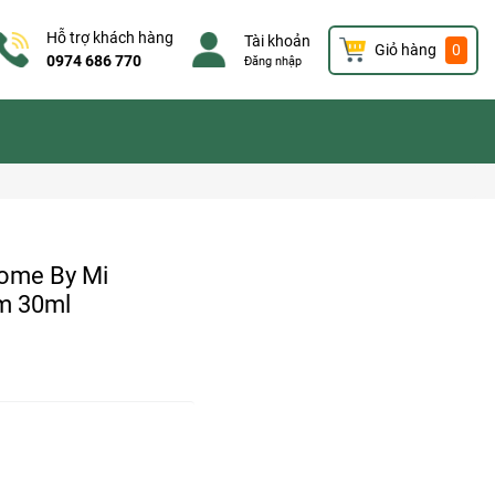
Hỗ trợ khách hàng
Tài khoản
Giỏ hàng
0
0974 686 770
Đăng nhập
Some By Mi
m 30ml