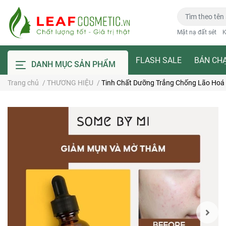
Mặt nạ đất sét
K
FLASH SALE
BÁN CH
DANH MỤC SẢN PHẨM
Trang chủ
/
THƯƠNG HIỆU
/
Tinh Chất Dưỡng Trắng Chống Lão Hoá