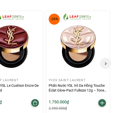
-26%
hư
g cũng
oài ra,
cần phải
NT LAURENT
YVES SAINT LAURENT
YSL Le Cushion Encre De
Phấn Nước YSL Vỏ Da Hồng Touche
ed
Éclat Glow-Pact Fullsize 12g – Tone
B10
₫
1.750.000₫
2.350.000₫