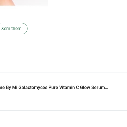
Xem thêm
ừ nấm men, được biết đến như một thành phần dưỡng da tuyệt v
vết thâm nám và giúp da trông tươi sáng hơn.
gừa và loại bỏ các gốc tự do gây hại cho da, đồng thời kích th
me By Mi Galactomyces Pure Vitamin C Glow Serum